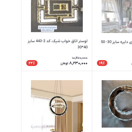
لوستر اتاق خواب شیک، کد 2-443 سایز
یره سایز 30- 50
40*30
10,470,000
8,230,000
22٪
19٪
تومان