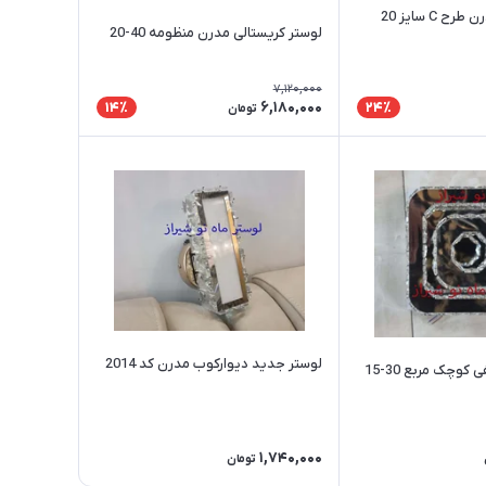
 C سایز 20
لوستر کریستالی مدرن منظومه 40-20
7,120,000
6,180,000
14٪
24٪
تومان
لوستر جدید دیوارکوب مدرن کد 2014
وچک مربع 30-15
1,740,000
تومان