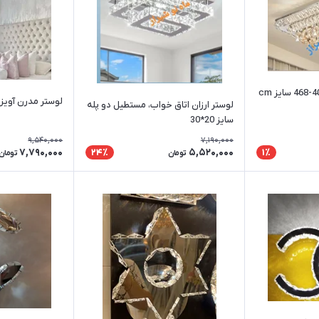
لوستر سقفی ارزان کد 40-468 سایز cm
لوستر مدرن آویزی دا
لوستر ارزان اتاق خواب، مستطیل دو پله
سایز 20*30
9,540,000
7,190,000
7,790,000
5,520,000
24٪
1٪
تومان
تومان