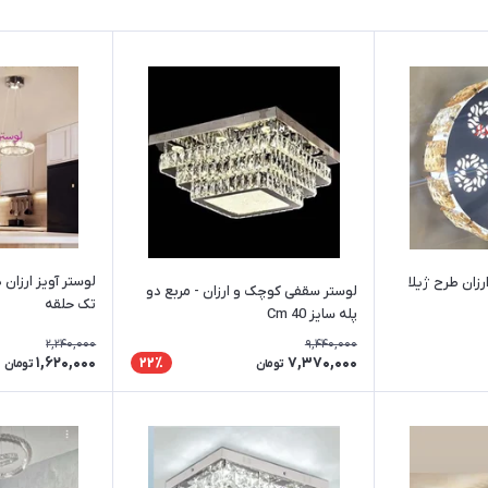
لوستر سقفی کوچک و ارزان - مربع دو
تک حلقه
پله سایز Cm 40
2,240,000
9,440,000
1,620,000
7,370,000
22٪
تومان
تومان