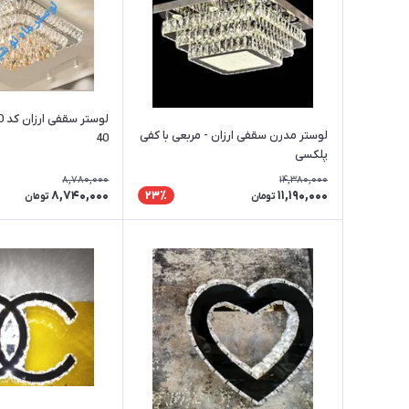
لوستر مدرن سقفی ارزان - مربعی با کفی
40
پلکسی
8,780,000
14,380,000
8,740,000
11,190,000
23٪
تومان
تومان