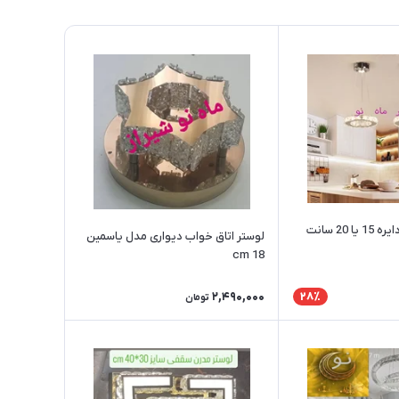
لوستر آویز ارزان دایره 15 یا 20 سانت
لوستر اتاق خواب دیواری مدل یاسمین
cm 18
2,490,000
28٪
تومان