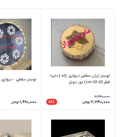
لوستر ارزان سقفی دیواری ژاله (دایره
لوستر سقفی - دیواری ارزان طرح ژیلا
قطر 20-30 cm) نور دوبل
3,340,000
1,990,000
2,740,000
18٪
تومان
تومان