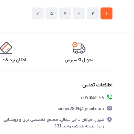
5
4
3
2
1
تحویل اکسپرس
امکان پرداخت 
اطلاعات تماس
09171115348
sinner2809@gmail.com
شیراز، خیابان قاآنی شمالی، مجتمع تخصصی برق و روشنایی
زمرد، طبقه همکف واحد 131