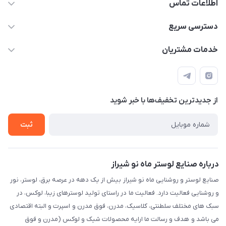
اطلاعات تماس
09171115348
دسترسی سریع
sinner2809@gmail.com
مجله فروشگاه
خدمات مشتریان
شیراز، خیابان قاآنی شمالی، مجتمع تخصصی برق و روشنایی زمرد،
لیست محصولات
قوانین و مقررات
طبقه همکف واحد 131
درباره ما
حریم خصوصی
تماس با ما
از جدید‌ترین تخفیف‌ها با‌ خبر شوید
راهنما
ثبت
درباره صنایع لوستر ماه نو شیراز
صنایع لوستر و روشنایی ماه نو شیراز بیش از یک دهه در عرصه برق، لوستر، نور
و روشنایی فعالیت دارد. فعالیت ما در راستای تولید لوسترهای زیبا، لوکس، در
سبک های مختلف سلطنتی، کلاسیک، مدرن، فوق مدرن و اسپرت و البته اقتصادی
می باشد و هدف و رسالت ما ارایه محصولات شیک و لوکس (مدرن و فوق