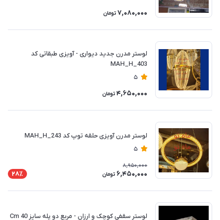
7,080,000
تومان
لوستر مدرن جدید دیواری - آویزی طبقاتی کد
MAH_H_403
5
4,650,000
تومان
لوستر مدرن آویزی حلقه توپ کد MAH_H_243
5
8,950,000
6,450,000
28٪
تومان
لوستر سقفی کوچک و ارزان - مربع دو پله سایز Cm 40