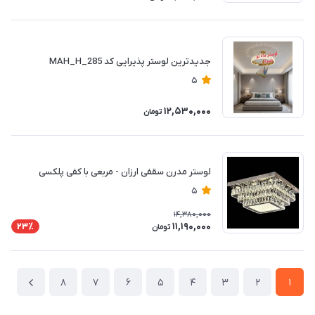
جدیدترین لوستر پذیرایی کد MAH_H_285
5
12,530,000
تومان
لوستر مدرن سقفی ارزان - مربعی با کفی پلکسی
5
14,380,000
11,190,000
23٪
تومان
8
7
6
5
4
3
2
1