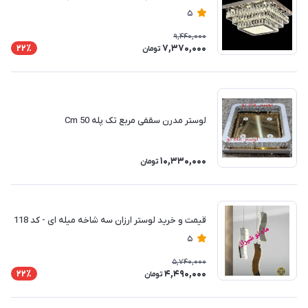
5
9,440,000
7,370,000
22٪
تومان
لوستر مدرن سقفی مربع تک پله 50 Cm
10,330,000
تومان
قیمت و خرید لوستر ارزان سه شاخه میله ای - کد 118
5
5,740,000
4,490,000
22٪
تومان