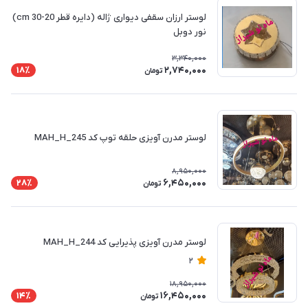
لوستر ارزان سقفی دیواری ژاله (دایره قطر 20-30 cm)
نور دوبل
3,340,000
2,740,000
18٪
تومان
لوستر مدرن آویزی حلقه توپ کد MAH_H_245
8,950,000
6,450,000
28٪
تومان
لوستر مدرن آویزی پذیرایی کد MAH_H_244
2
18,950,000
16,450,000
14٪
تومان