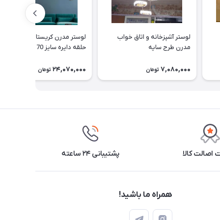
لوستر آشپزخانه و اتاق خواب
لوستر مدرن کریستالی آویز 2
مدرن طرح سایه
حلقه دایره سایز 70 (با کریستال
بلند cm 7)
24,070,000
7,080,000
تومان
تومان
اصالت کالا
پشتیبانی ۲۴ ساعته
همراه ما باشید!