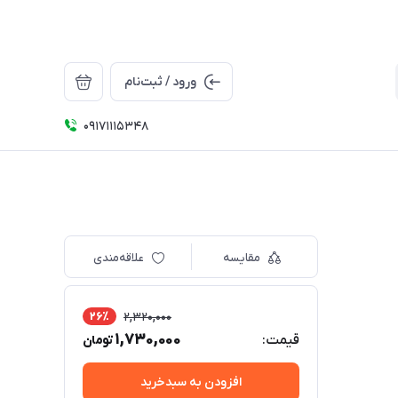
ورود / ثبت‌نام
09171115348
مقایسه
علاقه‌مندی
26٪
2,320,000
1,730,000
قیمت:
تومان
افزودن به سبدخرید