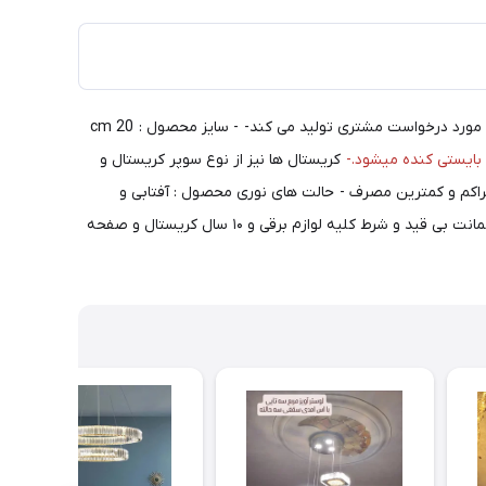
لوستر دیواری مدرن طرح ماه سایز 20، از طرح های جدید ماه نو می باشد که بسیار شیک و زیباست. ماه نو این نوع محصول را با هر طرح و اندازه مورد درخواست مشتری تولید می کند- - سایز محصول : 20 cm
ایستی کنده میشود.-
کریستال ها نیز از نوع سوپر کریستال و
لاترین تراکم و کمترین مصرف - حالت های نوری محصول : آفتابی و
مهتابی و ترکیبی ( یخی ) - میزان روشنایی محصول : این محصول برای محیطی با متراژ 9 متر مربع استفاده میگردد. - ضمانت محصول : 18 ماه ضمانت بی قید و شرط کلیه لوازم برقی و ۱۰ سال کریستال و صفحه