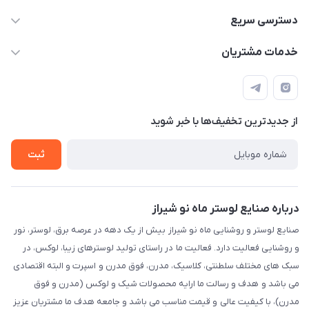
09171115348
دسترسی سریع
sinner2809@gmail.com
مجله فروشگاه
خدمات مشتریان
شیراز، خیابان قاآنی شمالی، مجتمع تخصصی برق و روشنایی زمرد،
لیست محصولات
قوانین و مقررات
طبقه همکف واحد 131
درباره ما
حریم خصوصی
تماس با ما
از جدید‌ترین تخفیف‌ها با‌ خبر شوید
راهنما
ثبت
درباره صنایع لوستر ماه نو شیراز
صنایع لوستر و روشنایی ماه نو شیراز بیش از یک دهه در عرصه برق، لوستر، نور
و روشنایی فعالیت دارد. فعالیت ما در راستای تولید لوسترهای زیبا، لوکس، در
سبک های مختلف سلطنتی، کلاسیک، مدرن، فوق مدرن و اسپرت و البته اقتصادی
می باشد و هدف و رسالت ما ارایه محصولات شیک و لوکس (مدرن و فوق
مدرن)، با کیفیت عالی و قیمت مناسب می باشد و جامعه هدف ما مشتریان عزیز