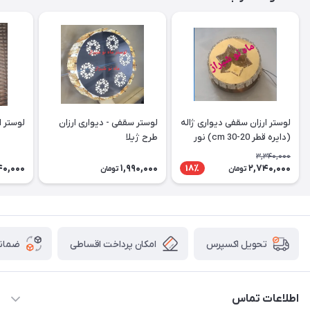
لوستر ارزان سقفی دیواری ژاله
لوستر سقفی - دیواری ارزان
لوستر ارز
(دایره قطر 20-30 cm) نور
طرح ژیلا
دوبل
3,340,000
40,000
1,990,000
2,740,000
18٪
تومان
تومان
امکان پرداخت اقساطی
ضمانت
تحویل اکسپرس
اطلاعات تماس