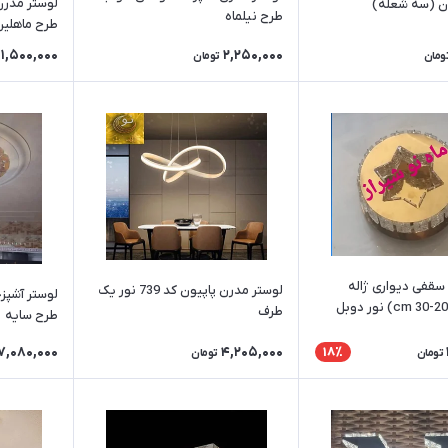
لوستر مدرن
ن (سه شعله)
طرح نیلماه
طرح ماهلین
1,500,000
2,250,000
ومان
تومان
 سقفی دیواری ژاله
لوستر مدرن پاپیون کد 739 نور یک
لوستر آشپز
طرف
طرح سایه
7,080,000
4,205,000
18٪
تومان
تومان