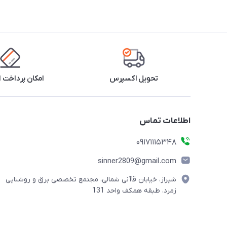
تحویل اکسپرس
امکان پرداخت 
اطلاعات تماس
09171115348
sinner2809@gmail.com
شیراز، خیابان قاآنی شمالی، مجتمع تخصصی برق و روشنایی
زمرد، طبقه همکف واحد 131