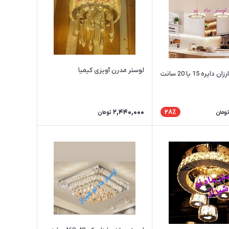
لوستر مدرن آویزی کیمیا
لوستر آویز ارزان دایره 15 یا 20 سانت
2,440,000
28٪
تومان
تومان