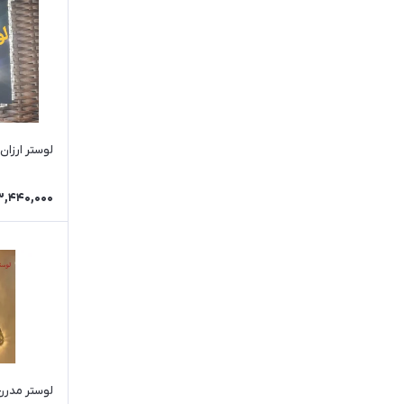
لوستر ارزان دی
3,440,000
لوستر مدرن