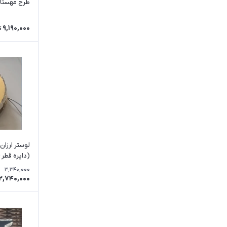
طرح مهستا
9,190,000
ت
لوستر ارزان
(دایره قطر 20-30 cm) نور دوبل
3,340,000
2,740,000