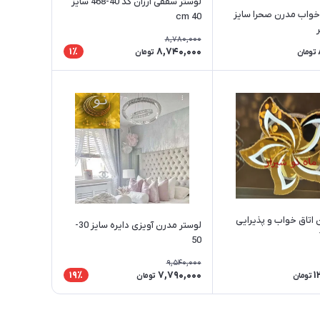
لوستر سقفی ارزان کد 40-468 سایز
 خواب مدرن صحرا سایز
cm 40
8,780,000
8,740,000
1٪
تومان
تومان
لوستر مدرن اتاق خواب و پذیرایی
لوستر مدرن آویزی دایره سایز 30-
50
9,540,000
7,790,000
1
19٪
تومان
تومان