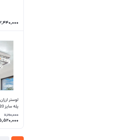
2,440,000
پله سایز 20*30
7,190,000
5,520,000