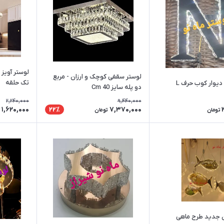
لوستر سقفی کوچک و ارزان - مربع
تک حلقه
وار کوب حرف L
دو پله سایز Cm 40
2,240,000
9,440,000
1,620,000
7,370,000
22٪
تومان
تومان
 جدید طرح ماهی