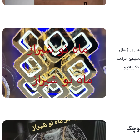
د و ترند روز (سال
 محیطی حرکت
کوراتیو
کوچک