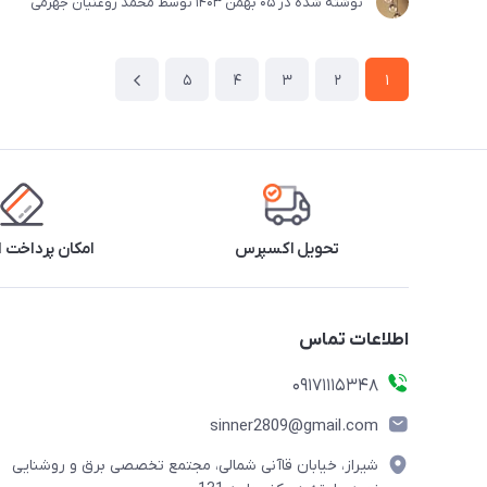
نوشته شده در
05 بهمن 1403
توسط
محمد روغنیان جهرمی
5
4
3
2
1
تحویل اکسپرس
امکان پرداخت 
اطلاعات تماس
09171115348
sinner2809@gmail.com
شیراز، خیابان قاآنی شمالی، مجتمع تخصصی برق و روشنایی