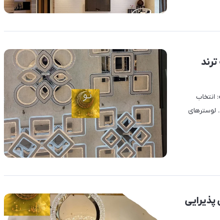
ترند
 انتخاب
. لوسترهای
 پذیرایی