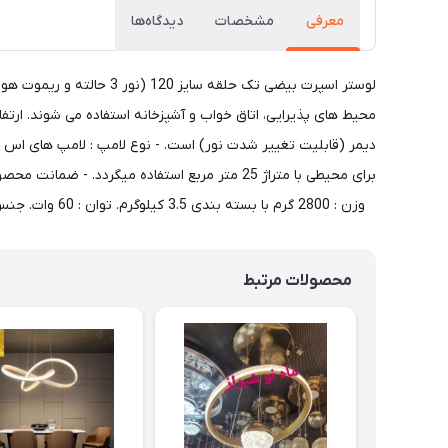
معرفی
مشخصات
دیدگاه‌ها
لوستر اسپرت بیضی تک حل
دیمر (قابلیت تغییر شدت نور) است. - نوع لامپ : لامپ های اس ا
وزن : 2800 گرم با بسته بندی 3.5 کیلوگرم. توان : 60 وات. جنس بدنه : آلومینیوم رنگ بدنه : مشکی ، سفید ، طلایی. حالت نوردهی : چند رنگ، نور از بیرون. ارسال فوری + گارانتی
محصولات مرتبط