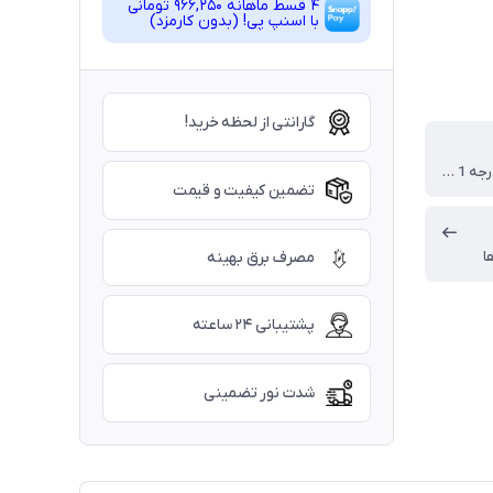
4 قسط ماهانه 966,250 تومانی
با اسنپ ‌پی! (بدون کارمزد)
گارانتی از لحظه خرید!
آلومینیوم درجه 1 با رنگ الکترواستاتیک
تضمین کیفیت و قیمت
ا
مصرف برق بهینه
پشتیبانی ۲۴ ساعته
شدت نور تضمینی