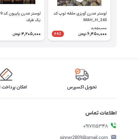
لوستر مدرن آویزی حلقه توپ کد
MAH_H_245
یک طرف
8,950,000
4,205,000
6,450,000
28٪
تومان
تومان
تحویل اکسپرس
امکان پرداخت 
اطلاعات تماس
09171115348
sinner2809@gmail.com