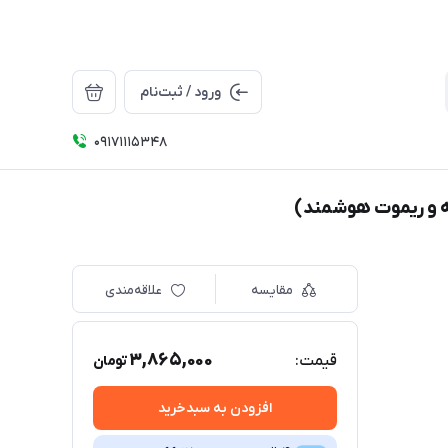
ورود / ثبت‌نام
09171115348
مقایسه
علاقه‌مندی
3,865,000
قیمت:
تومان
افزودن به سبدخرید