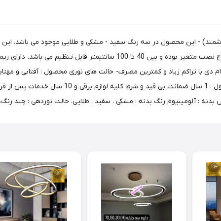
قه سایز 120 (نور 3 حالته و ریموت هوشمند) - این محصول در سه رنگ سفید - مشکی و طلایی موجود
محیط های پذیرایی، اتاق خواب و آشپزخانه استفاده می شوند. ارتفاع نصب متغیر
م دی با تراکم زیاد و کمترین مصرف- حالت های نوری محصول : آفتابی و مهتا