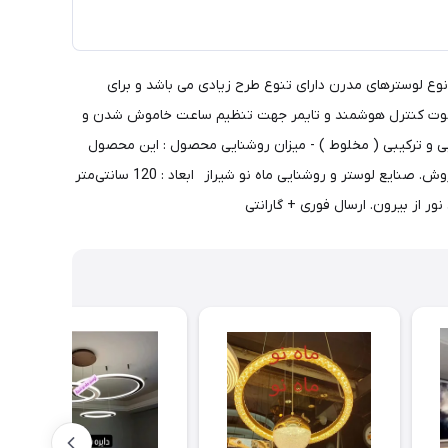
 می باشد. این نوع لوسترهای مدرن دارای تنوع طرح زیادی می باشد و برای
 بوده و بین 40 تا 100 سانتیمتر قابل تنظیم می باشد. دارای ریموت کنترل هوشمند و تایمر جهت تنظیم ساعت خاموش شدن و
بی و ترکیبی ( مخلوط ) - میزان روشنایی محصول : این محصول
برای محیطی با متراژ 25 متر مربع استفاده میگردد. - ضمانت محصول : 1 سال ضمانت بی قید و شرط کلیه لوازم برقی و 10 سال خدمات پس از فروش. صنایع لوستر و روشنایی ماه نو شیراز ابعاد : 120 سانتی‌متر