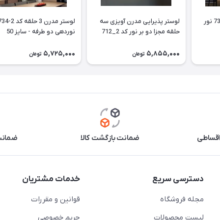
لوستر مدرن پاپیون کد 739 نور
لوستر پذیرایی مدرن آویزی سه
حلقه مجزا دو بر نور کد 2_712
نوردهی دو طرفه - سایز 50
سایز 50
5,725,000
5,855,000
تومان
تومان
اقساطی
ضمانت بازگشت کالا
ضمانت 
دسترسی سریع
خدمات مشتریان
مجله فروشگاه
قوانین و مقررات
لیست محصولات
حریم خصوصی