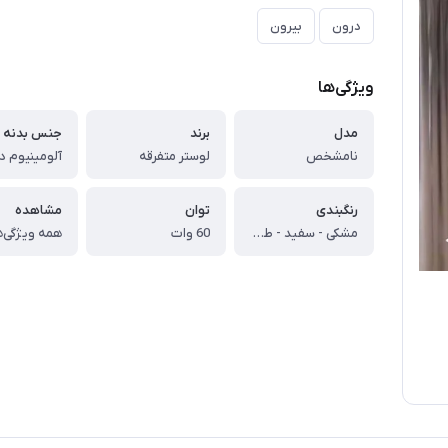
درون
بیرون
ویژگی‌ها
مدل
برند
جنس بدنه
نامشخص
لوستر متفرقه
رنگبندی
توان
مشاهده
مشکی - سفید - طلایی
60 وات
همه ویژگی‌ه