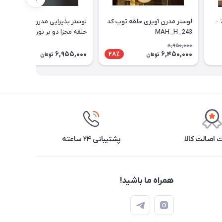
لوستر مدرن 3 حلقه کد 2-734 -
لوستر مدرن آویزی حلقه توپ کد
لوستر پذیرایی مدرن آویزی سه
MAH_H_243
حلقه مجزا دو بر نور 70 کد 2_713
8,950,000
6,955,000
6,450,000
28٪
تومان
تومان
اصالت کالا
پشتیبانی ۲۴ ساعته
همراه ما باشید!