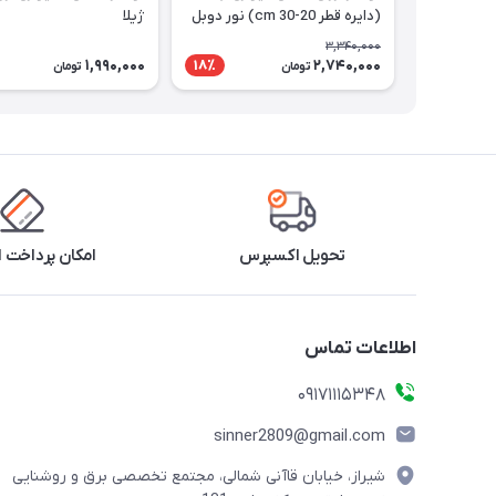
(دایره قطر 20-30 cm) نور دوبل
ژیلا
3,340,000
1,990,000
2,740,000
18٪
تومان
تومان
تحویل اکسپرس
امکان پرداخت 
اطلاعات تماس
09171115348
sinner2809@gmail.com
شیراز، خیابان قاآنی شمالی، مجتمع تخصصی برق و روشنایی