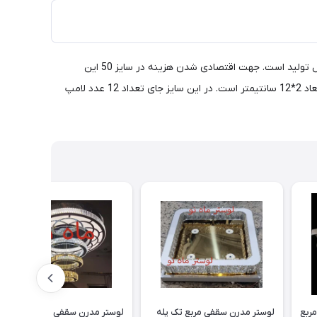
لوستر سقفی مدرن طرح آیسا سایز 50 cm. این طرح از دسته لوسترهای شیک و ارزان جهت پذیرایی و اتاق خواب بوده و در سایر اندازه ها نیز قابل تولید است. جهت اقتصادی شدن هزینه در سایز 50 این
محصول 3 ردیف کریستال نصب شده که امکان فشرده تر شدن کریستالها و افزایش تعداد لایه ها می باشد. کریستالها از نوع شفاف درجه یک با ابعاد 2*12 سانتیمتر است. در این سایز جای تعداد 12 عدد لامپ
لوستر سقفی کوچک و ارزان - مربع
لوستر مدرن سقفی مربع تک پله
لوستر مدرن سقفی - آویزی