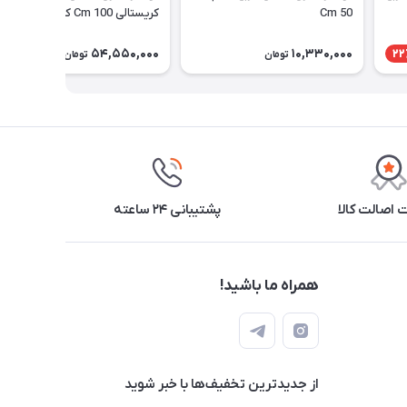
50 Cm
کریستالی 100 Cm کد 3_441
54,550,000
10,330,000
22
تومان
تومان
اصالت کالا
پشتیبانی ۲۴ ساعته
همراه ما باشید!
از جدید‌ترین تخفیف‌ها با‌ خبر شوید