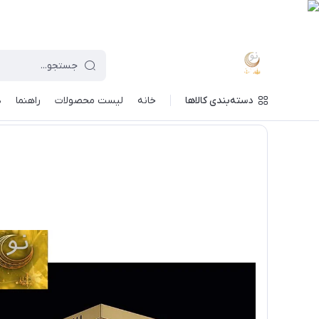
دسته‌بندی کالاها
خانه
لیست محصولات
راهنما
د
ماه نو
/
خرید لوستر بر اساس مدل
/
لوستر کریستالی سقفی
/
لوس