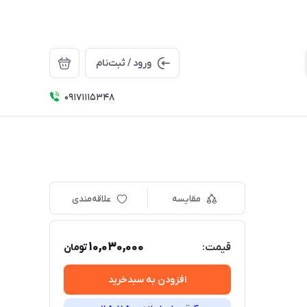
ورود / ثبت‌نام
09171115348
مقایسه
علاقه‌مندی
10,030,000
قیمت:
تومان
افزودن به سبدخرید