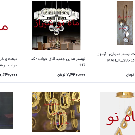
 لوستر دیواری - آویزی
لوستر مدرن جدید اتاق خواب - کد
قیمت و خری
117
خواب - راهرو 
10,640,000
7,440,000
تومان
تومان