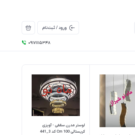
ورود / ثبت‌نام
09171115348
لوستر مدرن سقفی - آویزی
کریستالی 100 Cm کد 3_441