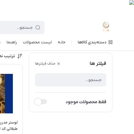
دسته‌بندی کالاها
خانه
لیست محصولات
راهنما
د
ترتیب نم
فیلتر ها
حذف فیلترها
فقط محصولات موجود
طبقاتی کد MAH_H_403