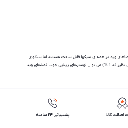
ی باشند. ارتفاع این لوسترهای عموما بیشتر از 200 سانتیمتر است. لوسترهای فضاهای وید در همه ی سبکها قابل ساخت هستند اما سبکهای
مدرن و فوق مدرن با توجه به انعطاف پذیری و زیبایی که دارند امروزه بیشتز ترند شده اند. بخصوص با ترکیب لوسترهای فوق مدرن (طرح هایی نظیر کد 101) می توان لوسترهای زیبایی جهت فضاهای وید
اصالت کالا
پشتیبانی ۲۴ ساعته