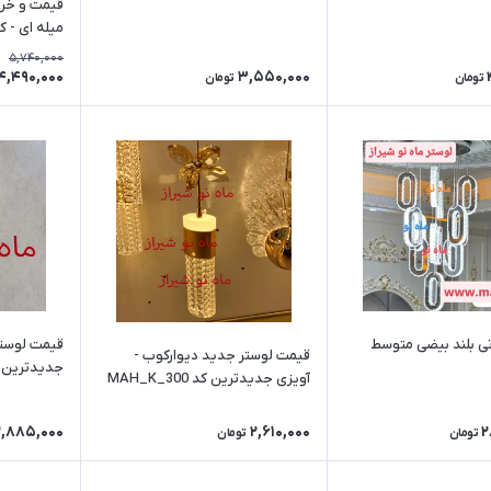
قیمت و خری
میله ای - کد 8
5,740,000
4,490,000
3,550,000
تومان
تومان
قیمت لوستر
تی بلند بیضی متوسط
قیمت لوستر جدید دیوارکوب -
جدیدترین کد MAH_K_288
آویزی جدیدترین کد MAH_K_300
2,885,000
2,610,000
2
تومان
تومان