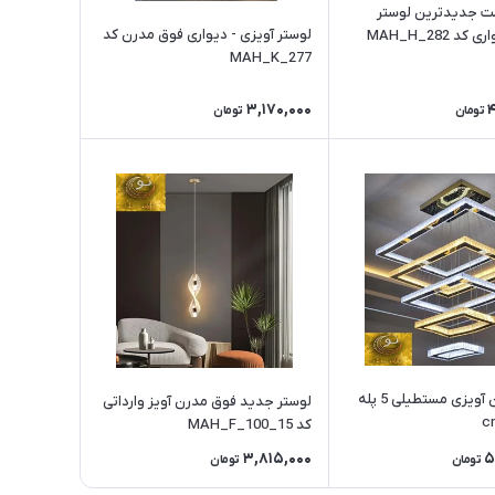
ت جدیدترین لوستر
لوستر آویزی - دیواری فوق مدرن کد
MAH_H_2
MAH_K_277
3,170,000
تومان
تومان
لوستر مدرن آویزی مستطیلی 5 پله
لوستر جدید فوق مدرن آویز وارداتی
کد MAH_F_100_15
3,815,000
5
تومان
تومان