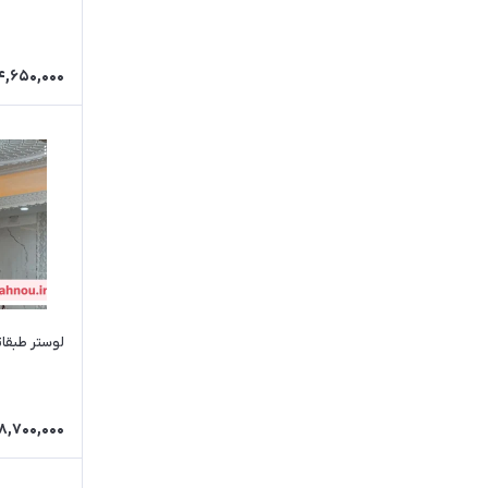
4,650,000
لوستر طبقا
8,700,000