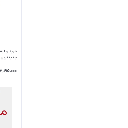
خرید و قیمت
جدیدترین کد MAH_K_285
3,195,000