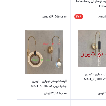
د لوستر ارزان سه شاخه
11
54,550,000
22٪
تومان
تومان
 دیواری - آویزی
قیمت لوستر دیواری - آویزی
جدیدترین کد MAH_K_287
3,285,000
تومان
تومان