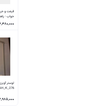
قیمت و خری
خواب - راهرو 
6,480,000
AH_K_276
2,985,000