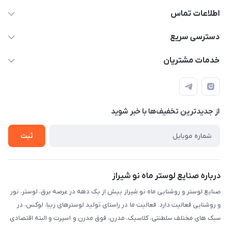
اطلاعات تماس
09171115348
دسترسی سریع
sinner2809@gmail.com
مجله فروشگاه
خدمات مشتریان
شیراز، خیابان قاآنی شمالی، مجتمع تخصصی برق و روشنایی زمرد،
لیست محصولات
قوانین و مقررات
طبقه همکف واحد 131
درباره ما
حریم خصوصی
تماس با ما
از جدید‌ترین تخفیف‌ها با‌ خبر شوید
راهنما
ثبت
درباره صنایع لوستر ماه نو شیراز
صنایع لوستر و روشنایی ماه نو شیراز بیش از یک دهه در عرصه برق، لوستر، نور
و روشنایی فعالیت دارد. فعالیت ما در راستای تولید لوسترهای زیبا، لوکس، در
سبک های مختلف سلطنتی، کلاسیک، مدرن، فوق مدرن و اسپرت و البته اقتصادی