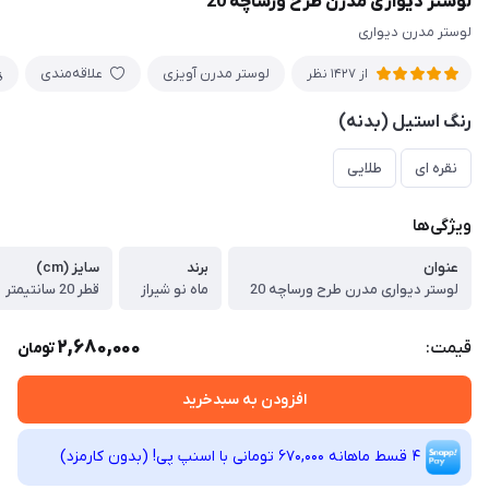
لوستر دیواری مدرن طرح ورساچه 20
لوستر مدرن دیواری
لوستر مدرن آویزی
علاقه‌مندی
از 1427 نظر
رنگ استیل (بدنه)
نقره ای
طلایی
ویژگی‌ها
عنوان
برند
سایز (cm)
لوستر دیواری مدرن طرح ورساچه 20
ماه نو شیراز
قطر 20 سانتیمتر
2,680,000
قیمت:
تومان
افزودن به سبدخرید
4 قسط ماهانه 670,000 تومانی با اسنپ ‌پی! (بدون کارمزد)