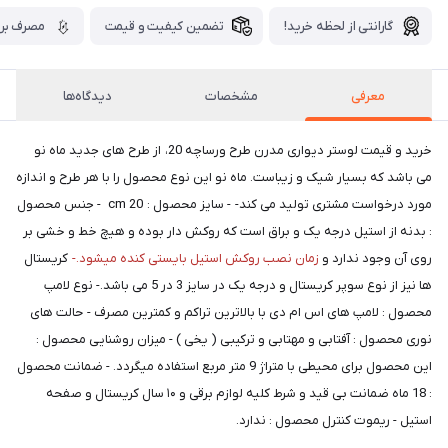
گارانتی از لحظه خرید!
تضمین کیفیت و قیمت
مصرف برق
معرفی
مشخصات
دیدگاه‌ها
خرید و قیمت لوستر دیواری مدرن طرح ورساچه 20، از طرح های جدید ماه نو
می باشد که بسیار شیک و زیباست. ماه نو این نوع محصول را با هر طرح و اندازه
مورد درخواست مشتری تولید می کند- - سایز محصول : 20 cm - جنس محصول
: بدنه از استیل درجه یک و براق است که روکش دار بوده و هیچ خط و خشی بر
روی آن وجود ندارد و
زمان نصب روکش استیل بایستی کنده میشود.-
کریستال
ها نیز از نوع سوپر کریستال و درجه یک در سایز 3 در 5 می باشد.- نوع لامپ
محصول : لامپ های اس ام دی با بالاترین تراکم و کمترین مصرف - حالت های
نوری محصول : آفتابی و مهتابی و ترکیبی ( یخی ) - میزان روشنایی محصول :
این محصول برای محیطی با متراژ 9 متر مربع استفاده میگردد. - ضمانت محصول
: 18 ماه ضمانت بی قید و شرط کلیه لوازم برقی و ۱۰ سال کریستال و صفحه
استیل - ریموت کنترل محصول : ندارد.