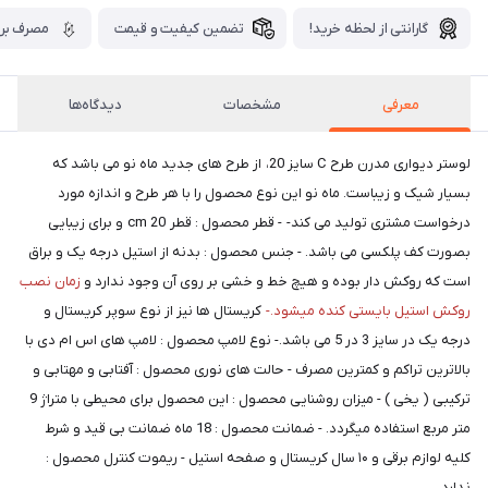
گارانتی از لحظه خرید!
تضمین کیفیت و قیمت
مصرف برق
معرفی
مشخصات
دیدگاه‌ها
لوستر دیواری مدرن طرح C سایز 20، از طرح های جدید ماه نو می باشد که
بسیار شیک و زیباست. ماه نو این نوع محصول را با هر طرح و اندازه مورد
درخواست مشتری تولید می کند- - قطر محصول : قطر 20 cm و برای زیبایی
بصورت کف پلکسی می باشد. - جنس محصول : بدنه از استیل درجه یک و براق
است که روکش دار بوده و هیچ خط و خشی بر روی آن وجود ندارد و
زمان نصب
روکش استیل بایستی کنده میشود.-
کریستال ها نیز از نوع سوپر کریستال و
درجه یک در سایز 3 در 5 می باشد.- نوع لامپ محصول : لامپ های اس ام دی با
بالاترین تراکم و کمترین مصرف - حالت های نوری محصول : آفتابی و مهتابی و
ترکیبی ( یخی ) - میزان روشنایی محصول : این محصول برای محیطی با متراژ 9
متر مربع استفاده میگردد. - ضمانت محصول : 18 ماه ضمانت بی قید و شرط
کلیه لوازم برقی و ۱۰ سال کریستال و صفحه استیل - ریموت کنترل محصول :
ندارد.