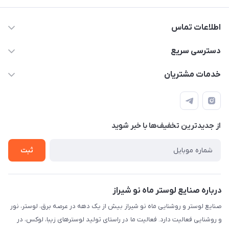
اطلاعات تماس
09171115348
دسترسی سریع
sinner2809@gmail.com
مجله فروشگاه
خدمات مشتریان
شیراز، خیابان قاآنی شمالی، مجتمع تخصصی برق و روشنایی زمرد،
لیست محصولات
قوانین و مقررات
طبقه همکف واحد 131
درباره ما
حریم خصوصی
تماس با ما
از جدید‌ترین تخفیف‌ها با‌ خبر شوید
راهنما
ثبت
درباره صنایع لوستر ماه نو شیراز
صنایع لوستر و روشنایی ماه نو شیراز بیش از یک دهه در عرصه برق، لوستر، نور
و روشنایی فعالیت دارد. فعالیت ما در راستای تولید لوسترهای زیبا، لوکس، در