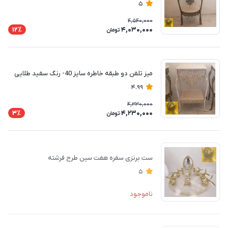
5
4,540,000
4,030,000
12٪
تومان
میز تلفن دو طبقه خاطره سایز 40- رنگ سفید طلایی
4.99
4,330,000
4,230,000
3٪
تومان
ست برنزی سفره هفت سین طرح فرشته
5
ناموجود