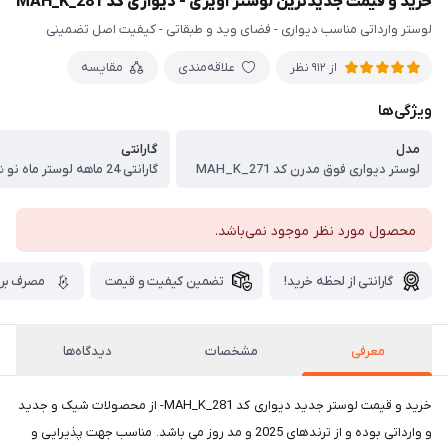
خرید و قیمت جدیدترین لوستر آویزی - دیواری کد MAH_K_281
لوستر وارداتی مناسب دیواری - فضای وید و طبقاتی - کیفیت اصل تضمینی
علاقه‌مندی
مقایسه
از 912 نظر
ویژگی‌ها
مدل
گارانتی
لوستر دیواری فوق مدرن کد MAH_K_271
گارانتی 24 ماهه لوستر ماه نو شیراز
محصول مورد نظر موجود نمی‌باشد.
گارانتی از لحظه خرید!
تضمین کیفیت و قیمت
مصرف برق
معرفی
مشخصات
دیدگاه‌ها
خرید و قیمت لوستر جدید دیواری کد MAH_K_281- از محصولات شیک و جدید
و وارداتی بوده و از ترندهای 2025 و مد روز می باشد. مناسب جهت پذیرایی و