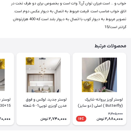
خواب و ... است.میزان توان آن7 وات است و بخصوص برای دو طرف تخت در
اتاق خواب مناسب است. قیمت مربوط به اتصال به دیوار عکس دوم است.
تصویر مربوط به دیوار کوب با اتصال به دیوار بلند است که 400 هزارتومان
گرانتر است/15
محصولات مرتبط
لوستر آویز پروانه-شاپرک
لوستر جدید، لوکس و فوق
لوستر 
(Butterfly ) اصلی (دو سایز)
مدرن آویزی توپی1- 6 شعله
15+30+50 سانتیمتر
کد MAH_F_101
3,405,000
70,000
2,740,000
2,880,000
16٪
تومان
تومان