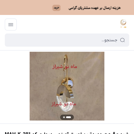
ماه نو
/
فهرست محصولات
/
خرید و قیمت جدیدترین لوستر آویزی - دیواری کد MAH_K_281