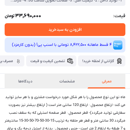
1- تولید داخل ، 2- کیفیت اصل ، 3- ضمانت تحویل سلامت کالا ، 4- گارانتی تعویض رایگان کالا ، 5- بهترین برند اس ام دی با شدت نور زیاد (تراکم 200) ، 6- ورق استیل ضخیم ضد زنگ و ضد خش براق ، 7- ارتفاع زیاد
33,690,000
قیمت:
تومان
افزودن به سبدخرید
4 قسط ماهانه 8,422,500 تومانی با اسنپ ‌پی! (بدون کارمزد)
گارانتی از لحظه خرید!
تضمین کیفیت و قیمت
مصرف برق
معرفی
مشخصات
دیدگاه‌ها
ماه نو این نوع محصول را با هر شکل مورد درخواست مشتری و با هر سایز تولید
می کند- ارتفاع محصول : ارتفاع 120 سانتی متر است ( ارتفاع بیشتر نیز بصورت
سفارشی تولید میگردد)- قطر محصول : قطر صفحه استیلی که به سقف نصب
میگردد 30 سانتی متر و قطر هر حلقه به ترتیب 15-30-50-70-50-30-15 سانتیمتر
و 7 طبقه به ارتفاع 2 متر است.- جنس محصول : بدنه از استیل درجه یک و براق