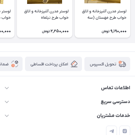
لوستر مدرن آشپزخانه و اتاق
لوستر مدرن آشپزخانه و اتاق
لوستر م
خواب طرح مهستان (سه
خواب طرح نیلماه
خواب ط
شعله)
00,000
2,250,000
9,190,000
تومان
تومان
امکان پرداخت اقساطی
ضمانت
تحویل اکسپرس
اطلاعات تماس
09171115348
دسترسی سریع
sinner2809@gmail.com
مجله فروشگاه
خدمات مشتریان
شیراز، خیابان قاآنی شمالی، مجتمع تخصصی برق و روشنایی زمرد،
لیست محصولات
قوانین و مقررات
طبقه همکف واحد 131
درباره ما