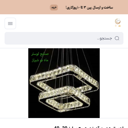
ماه نو
/
فهرست محصولات
/
لوستر مدرن آویزی مربع سایز 20- 40