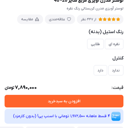
لوستر مدرن آویزی مربع سایز 20- 40
لوستر آویزی مدرن کریستالی رنگ نقره
علاقه‌مندی
مقایسه
از 447 نظر
رنگ استیل (بدنه)
نقره ای
طلایی
کنترل
ندارد
دارد
7,890,000
قیمت:
تومان
افزودن به سبدخرید
4 قسط ماهانه 1,972,500 تومانی با اسنپ ‌پی! (بدون کارمزد)