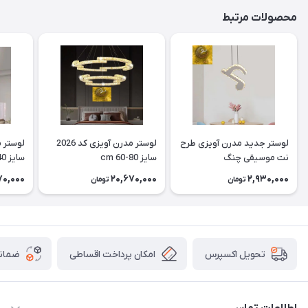
محصولات مرتبط
لوستر جدید مدرن آویزی طرح
لوستر مدرن آویزی کد 2026
نت موسیقی چنگ
سایز cm 60-80
سایز cm 40
70,000
20,670,000
2,930,000
تومان
تومان
امکان پرداخت اقساطی
ضمانت
تحویل اکسپرس