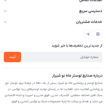
اطلاعات تماس
09171115348
دسترسی سریع
sinner2809@gmail.com
مجله فروشگاه
خدمات مشتریان
شیراز، خیابان قاآنی شمالی، مجتمع تخصصی برق و روشنایی زمرد،
لیست محصولات
قوانین و مقررات
طبقه همکف واحد 131
درباره ما
حریم خصوصی
تماس با ما
از جدید‌ترین تخفیف‌ها با‌ خبر شوید
راهنما
ثبت
درباره صنایع لوستر ماه نو شیراز
صنایع لوستر و روشنایی ماه نو شیراز بیش از یک دهه در عرصه برق، لوستر، نور
و روشنایی فعالیت دارد. فعالیت ما در راستای تولید لوسترهای زیبا، لوکس، در
سبک های مختلف سلطنتی، کلاسیک، مدرن، فوق مدرن و اسپرت و البته اقتصادی
می باشد و هدف و رسالت ما ارایه محصولات شیک و لوکس (مدرن و فوق