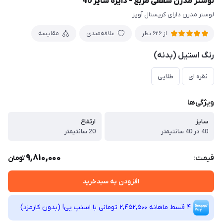
لوستر مدرن سقفی مربع - دایره سایز 40
لوستر مدرن دارای کریستال آویز
علاقه‌مندی
مقایسه
از 626 نظر
رنگ استیل (بدنه)
نقره ای
طلایی
ویژگی‌ها
سایز
ارتفاع
40 در 40 سانتیمتر
20 سانتیمتر
9,810,000
قیمت:
تومان
افزودن به سبدخرید
4 قسط ماهانه 2,452,500 تومانی با اسنپ ‌پی! (بدون کارمزد)