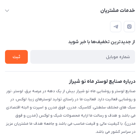
sinner2809@gmail.com
مجله فروشگاه
خدمات مشتریان
شیراز، خیابان قاآنی شمالی، مجتمع تخصصی برق و روشنایی زمرد،
لیست محصولات
قوانین و مقررات
طبقه همکف واحد 131
درباره ما
حریم خصوصی
تماس با ما
از جدید‌ترین تخفیف‌ها با‌ خبر شوید
راهنما
ثبت
درباره صنایع لوستر ماه نو شیراز
صنایع لوستر و روشنایی ماه نو شیراز بیش از یک دهه در عرصه برق، لوستر، نور
و روشنایی فعالیت دارد. فعالیت ما در راستای تولید لوسترهای زیبا، لوکس، در
سبک های مختلف سلطنتی، کلاسیک، مدرن، فوق مدرن و اسپرت و البته اقتصادی
می باشد و هدف و رسالت ما ارایه محصولات شیک و لوکس (مدرن و فوق
مدرن)، با کیفیت عالی و قیمت مناسب می باشد و جامعه هدف ما مشتریان عزیز
در سراسر کشور می باشد.