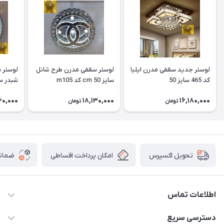
لوستر جدید سقفی مدرن ایلیا
لوستر سقفی مدرن طرح شانل
کد 465 سایز 50
سایز 50 cm کد m105
شبدر سایز 50 cm
60,000
18,130,000
16,180,000
تومان
تومان
امکان پرداخت اقساطی
ضمانت
تحویل اکسپرس
اطلاعات تماس
09171115348
دسترسی سریع