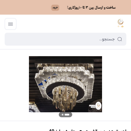
ماه نو
/
فهرست محصولات
/
لوستر مدرن سقفی مربع - دایره سایز 40