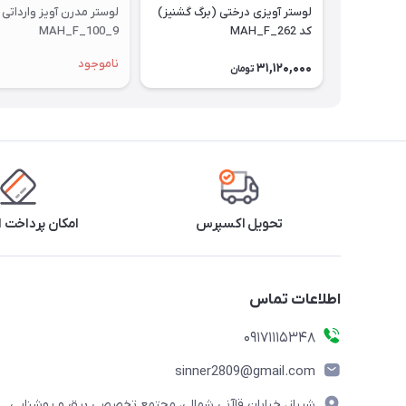
لوستر آویزی درختی (برگ گشنیز)
کد MAH_F_262
MAH_F_100_9
ناموجود
31,120,000
تومان
تحویل اکسپرس
امکان پرداخت 
اطلاعات تماس
09171115348
sinner2809@gmail.com
شیراز، خیابان قاآنی شمالی، مجتمع تخصصی برق و روشنایی