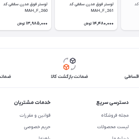
لوستر مدرن آویز وارداتی کد
لوستر فوق مدرن سقفی کد
لوستر فوق مدرن سقفی کد
MAH_F_260
MAH_F_261
13,985,000
14,480,000
تومان
تومان
اقساطی
ضمانت بازگشت کالا
ضمانت 
دسترسی سریع
خدمات مشتریان
مجله فروشگاه
قوانین و مقررات
لیست محصولات
حریم خصوصی
درباره ما
راهنما