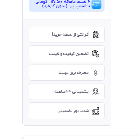
4 قسط ماهانه 1,117,500 تومانی
با اسنپ ‌پی! (بدون کارمزد)
گارانتی از لحظه خرید!
تضمین کیفیت و قیمت
مصرف برق بهینه
پشتیبانی ۲۴ ساعته
شدت نور تضمینی