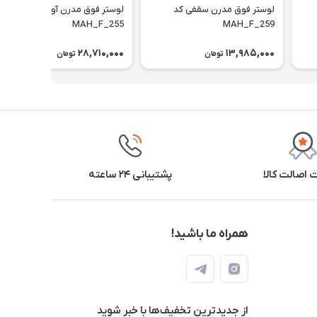
لوستر فوق مدرن سقفی کد
لوستر فوق مدرن آویزی کد
MAH_F_255
MAH_F_259
28,710,000
13,985,000
تومان
تومان
اصالت کالا
پشتیبانی ۲۴ ساعته
همراه ما باشید!
از جدید‌ترین تخفیف‌ها با‌ خبر شوید