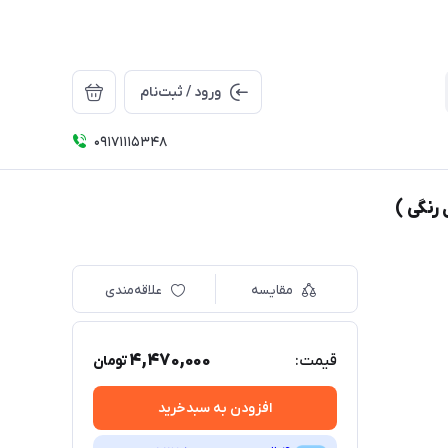
ورود / ثبت‌نام
09171115348
مقایسه
علاقه‌مندی
4,470,000
قیمت:
تومان
افزودن به سبدخرید