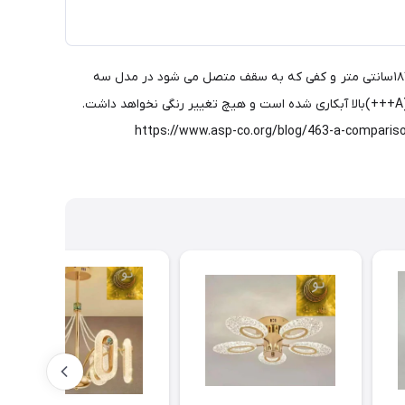
لوستر فوق مدرن و فوق لوکس آویز طرح پروانه Butterfly (طرح پست مدرن)، لوستر عالی، وارداتی و دارای کارت گارانتی می باشد. ابعاد : ۲۳*۲۰*۱۸سانتی متر و کفی که به سقف متصل می شود در مدل سه
تایی، دارای قطر 30 سانتیمتر است. در صورت تغییر و صفحه بزرگتر هزینه افزایش می یابد. بدنه این محصول از استیل خالص بوده و با کیفیت (A+++)بالا آبکاری شده است و هیچ تغییر رنگی نخواهد داشت.
وت شیشه اکرلیک و پلاستیک در اینجا ببینید (https://www.asp-co.org/blog/463-a-comparison-of-acrylic-plexiglass-vs-