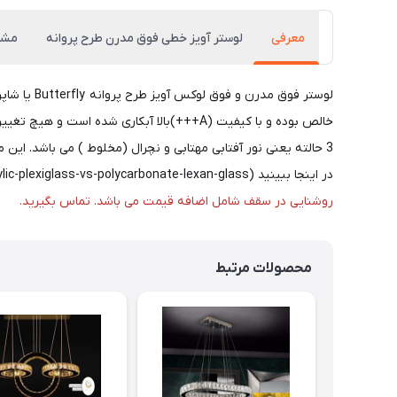
معرفی
لوستر آویز خطی فوق مدرن طرح پروانه
مشخ
لوستر فوق
خالص بوده و با کیفیت (A+++)بالا آبکاری ش
در اینجا ببینید (https://www.asp-co.org/blog/463-a-comparison-of-acrylic-plexiglass-vs-polycarbonate-lexan-glass)
روشنایی در سقف شامل اضافه قیمت می باشد. تماس بگیرید.
محصولات مرتبط