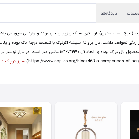
صات
دیدگاه‌ها
 مدرن و فوق لوکس آویز طرح پروانه Butterfly یا شاپرک (طرح پست مدرن)، لوستری شیک و زیبا و عالی بوده و
ده است و هیچ تغییر رنگی نخواهد داشت. بال پروانه شیشه اکرلیک با کیفیت درجه یک ب
3 حالته یعنی نور آفتابی مهتابی و نچرال (مخلوط ) می باشد. این محصو