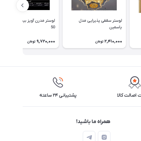
لوستر سقفی پذیرایی مدل
لوستر مدرن آویز بیضی سایز 30 -
یاسمین
50
9,720,000
2,410,000
تومان
تومان
اصالت کالا
پشتیبانی ۲۴ ساعته
همراه ما باشید!