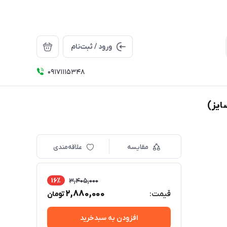
ورود / ثبت‌نام
09171115348
مقایسه
علاقه‌مندی
16٪
3,405,000
2,880,000
قیمت:
تومان
افزودن به سبدخرید