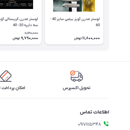
لوستر مدرن آویز بیضی سایز 40 -
لوستر مدرن کریستالی آو
60
سه دایره 20- 40
11,130,000
9,790,000
11,800,000
تومان
تومان
تحویل اکسپرس
امکان پرداخت 
اطلاعات تماس
09171115348