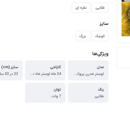
طلایی
نقره ای
سایز
کوچک
بزرگ
ویژگی‌ها
مدل
گارانتی
سایز (cm)
لوستر مدرن پروانه Butterfly یا شاپرک بال بزرگ (وارداتی )
24 ماه لوستر ماه نو شیراز
23 در 20 سانتیمتر
رنگ
توان
طلایی
7 وات