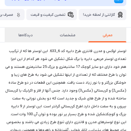
گارانتی از لحظه خرید!
تضمین کیفیت و قیمت
مصرف برق
معرفی
مشخصات
دیدگاه‌ها
لوستر لوکس و مدرن فانتزی طرح دایره کد 6_633. این لوستر ها که از ترکیب
تعدادی لوستر مربعی، دایره یا برگ شکل تشکیل می شود هر کدام از این اجزا
هم خود دارای دو سایز کوچک 17 سانتیمتری و بزرگ 25 سانتیمتری هستند و می
توان با طرح مختلف که از تعدادی از اینها تشکیل می شود به طرح های زیبا و
خوشگل بزرگتر و با نور زیاد دست یافت. همچنین این قطعات در دو طرح ساده
(عکس2) و کریستالی (عکس3) وجود دارد. جنس آنها از فلز و اکرلیک یا کریستال
ساخته شده و از طرح های شیک و جدید است که دو بخش نورانی به سمت
بیرون و به سمت داخل دارد.اطرح کریستالی گرانتر است. این لوستر از 9 دایره
بزرگ و کوچکتشکیل شده و طرح بسیار پر نور بوده و توان آن 100 وات است.
این نوع لوسترهای مدرن و فانتزی دارای تنوع طرح زیادی می باشند و بخصوص
برای محیط های پذیرایی، اتاق خواب ، آشپزخانه و راهروها و همچنین دیواری