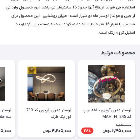
استفاده می شوند. ارتفاع آنها حدود 15 سانتیمتر می باشد. این محصول وارداتی
از چین و مونتاژ لوستر ماه نو شیراز است - میزان روشنایی : این محصول برای
محیطی با متراژ 15 متر مربع استفاده میگردد. صفحه مستطیلی نگهدارنده
استیل کروم رنگ است.
محصولات مرتبط
لوستر مدرن آویزی حلقه توپ
لوستر مدرن پاپیون کد 739
لوستر پ
کد MAH_H_245
نور یک طرف
سه حلقه
2_712 سایز 50
8,950,000
5,000
4,205,000
6,450,000
28٪
تومان
تومان