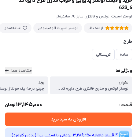
خرید و قیمت لوستر پذیرایی و خواب مدرن طرح دایره کد
6_633
لوستر اسپرت، لوکس و فانتزی سایز 70 سانتیمتر
لوستر اسپرت آلومینیومی
علاقه‌مندی
از 801 نظر
طرح
ساده
کریستالی
ویژگی‌ها
مشاهده همه
عنوان
برند
لوستر لوکس و مدرن فانتزی طرح دایره کد 6_633
چینی درجه یک مونتاژ لوستر 
13,145,000
قیمت:
تومان
افزودن به سبدخرید
4 قسط ماهانه 3,286,250 تومانی با اسنپ ‌پی! (بدون کارمزد)