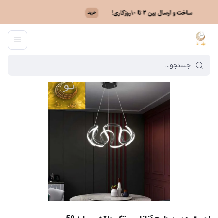
ماه نو
/
فهرست محصولات
/
لوستر مدرن طرح آناناسی تک حلقه - سایز 50