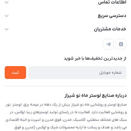
اطلاعات تماس
09171115348
دسترسی سریع
sinner2809@gmail.com
مجله فروشگاه
خدمات مشتریان
شیراز، خیابان قاآنی شمالی، مجتمع تخصصی برق و روشنایی زمرد،
لیست محصولات
قوانین و مقررات
طبقه همکف واحد 131
درباره ما
حریم خصوصی
تماس با ما
از جدید‌ترین تخفیف‌ها با‌ خبر شوید
راهنما
ثبت
درباره صنایع لوستر ماه نو شیراز
صنایع لوستر و روشنایی ماه نو شیراز بیش از یک دهه در عرصه برق، لوستر، نور
و روشنایی فعالیت دارد. فعالیت ما در راستای تولید لوسترهای زیبا، لوکس، در
سبک های مختلف سلطنتی، کلاسیک، مدرن، فوق مدرن و اسپرت و البته اقتصادی
می باشد و هدف و رسالت ما ارایه محصولات شیک و لوکس (مدرن و فوق