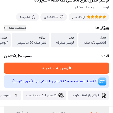
لوستر مدرن طرح آناناسی تک حلقه - سایز 50
لوستر مدرن - بدنه مشکی
علاقه‌مندی
مقایسه
از 626 نظر
ویژگی‌ها
مشاهده همه
مدل
برند
اندازه
جنس ب
آناناسی تک حلقه
لوستر متفرقه
قطر حلقه 50 سانتیمتر
آلومینیوم درج
5,600,000
قیمت:
تومان
افزودن به سبدخرید
4 قسط ماهانه 1,400,000 تومانی با اسنپ ‌پی! (بدون کارمزد)
گارانتی از لحظه خرید!
تضمین کیفیت و قیمت
مصرف برق