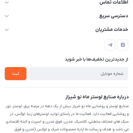
اطلاعات تماس
09171115348
دسترسی سریع
sinner2809@gmail.com
مجله فروشگاه
خدمات مشتریان
شیراز، خیابان قاآنی شمالی، مجتمع تخصصی برق و روشنایی زمرد،
لیست محصولات
قوانین و مقررات
طبقه همکف واحد 131
درباره ما
حریم خصوصی
تماس با ما
از جدید‌ترین تخفیف‌ها با‌ خبر شوید
راهنما
ثبت
درباره صنایع لوستر ماه نو شیراز
صنایع لوستر و روشنایی ماه نو شیراز بیش از یک دهه در عرصه برق، لوستر، نور
و روشنایی فعالیت دارد. فعالیت ما در راستای تولید لوسترهای زیبا، لوکس، در
سبک های مختلف سلطنتی، کلاسیک، مدرن، فوق مدرن و اسپرت و البته اقتصادی
می باشد و هدف و رسالت ما ارایه محصولات شیک و لوکس (مدرن و فوق