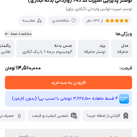
لوستر پذیرایی اسپرت کد 743 (وارداتی بدنه آبکاری)
لوستر اسپرت لوکس وارداتی (آبکاری براق)
علاقه‌مندی
مقایسه
از 737 نظر
ویژگی‌ها
مشاهده همه
مدل
برند
جنس بدنه
رنگبند
متفرقه
لوستر متفرقه
آلومینیوم درجه 1 با رنگ آبکاری
طلایی
14,510,000
قیمت:
تومان
افزودن به سبدخرید
4 قسط ماهانه 3,627,500 تومانی با اسنپ ‌پی! (بدون کارمزد)
گارانتی از لحظه خرید!
تضمین کیفیت و قیمت
مصرف برق