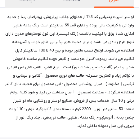
معرفی
مشخصات
دیدگاه‌ها
لوستر اسپرت پذیرایی کد 743 از مدلهای جذاب، پرفروش، پرطرفدار، زیبا و جدید
وارداتی با کیفیت عالی بوده و دارای قطر 55 سانتیمتر است. رنگ بدنه طلایی
آبکاری شده براق با کیفیت بالاست (رنگ نیست). این نوع لوسترهای مدرن دارای
تنوع طرح زیادی می باشد و برای محیط های پذیرایی، اتاق خواب و آشپزخانه
استفاده می شوند. ارتفاع نصب متغیر بوده و بین 40 تا 100 سانتیمتر قابل
تنظیم می باشد. ریموت کنترل هوشمند و تایمر جهت تنظیم ساعت خاموش
شدن و دیمر (قابلیت تغییر شدت نور) است. - نوع لامپ : لامپ های اس ام دی
با تراکم زیاد و کمترین مصرف- حالت های نوری محصول : آفتابی و مهتابی و
ترکیبی ( مخلوط ) - میزان روشنایی محصول : این محصول برای محیط بالای کانتر
استفاده میگردد. - ضمانت محصول : 1 سال ضمانت بی قید و شرط کلیه لوازم
برقی و 10 سال خدمات پس از فروش. صنایع لوستر و روشنایی ماه نو شیراز
ابعاد : 50 سانتی‌متر وزن : 2200 گرم با بسته بندی 3 کیلوگرم. توان : 110 وات.
جنس بدنه : آلومینیوم رنگ بدنه : طلایی. حالت نوردهی : چند رنگ، نور از
بیرون.این مدل نمونه داخلی ندارد.