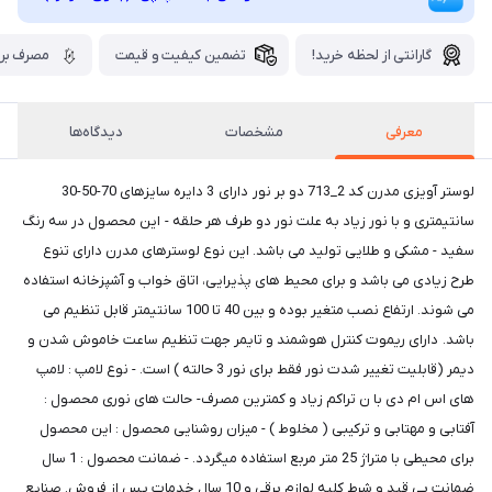
گارانتی از لحظه خرید!
تضمین کیفیت و قیمت
مصرف برق
معرفی
مشخصات
دیدگاه‌ها
لوستر آویزی مدرن کد 2_713 دو بر نور دارای 3 دایره سایزهای 70-50-30
سانتیمتری و با نور زیاد به علت نور دو طرف هر حلقه - این محصول در سه رنگ
سفید - مشکی و طلایی تولید می باشد. این نوع لوسترهای مدرن دارای تنوع
طرح زیادی می باشد و برای محیط های پذیرایی، اتاق خواب و آشپزخانه استفاده
می شوند. ارتفاع نصب متغیر بوده و بین 40 تا 100 سانتیمتر قابل تنظیم می
باشد. دارای ریموت کنترل هوشمند و تایمر جهت تنظیم ساعت خاموش شدن و
دیمر (قابلیت تغییر شدت نور فقط برای نور 3 حالته ) است. - نوع لامپ : لامپ
های اس ام دی با ن تراکم زیاد و کمترین مصرف- حالت های نوری محصول :
آفتابی و مهتابی و ترکیبی ( مخلوط ) - میزان روشنایی محصول : این محصول
برای محیطی با متراژ 25 متر مربع استفاده میگردد. - ضمانت محصول : 1 سال
ضمانت بی قید و شرط کلیه لوازم برقی و 10 سال خدمات پس از فروش. صنایع