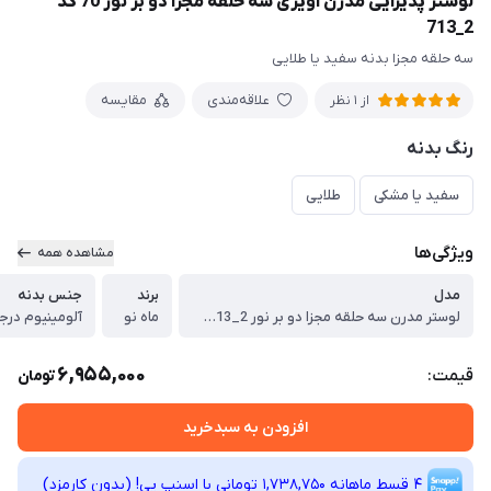
لوستر پذیرایی مدرن آویزی سه حلقه مجزا دو بر نور 70 کد
2_713
سه حلقه مجزا بدنه سفید یا طلایی
علاقه‌مندی
مقایسه
از 1 نظر
رنگ بدنه
سفید یا مشکی
طلایی
ویژگی‌ها
مشاهده همه
مدل
برند
جنس بدنه
لوستر مدرن سه حلقه مجزا دو بر نور M 713_2
ماه نو
آلومینیوم درجه 1 با رنگ الکترواس
6,955,000
قیمت:
تومان
افزودن به سبدخرید
4 قسط ماهانه 1,738,750 تومانی با اسنپ ‌پی! (بدون کارمزد)