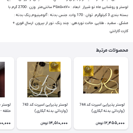
لوستر و روشنایی ماه نو شیراز ابعاد : ۳۵x۵۰x۷۰ سانتی‌متر وزن : 2700 گرم با
بسته بندی 3 کیلوگرم. توان : 170 وات. جنس بدنه : آلومینیوم رنگ بدنه :
مشکی ، سفید ، طلایی. حالت نوردهی : چند رنگ، نور از بیرون. ارسال فوری +
کارت گارانتی
محصولات مرتبط
لوستر پذیرایی اسپرت کد 744
لوستر پذیرایی اسپرت کد 743
لوستر 
(وارداتی بدنه آبکاری)
(وارداتی بدنه آبکاری)
حلقه - س
00,000
14,510,000
12,455,000
تومان
تومان