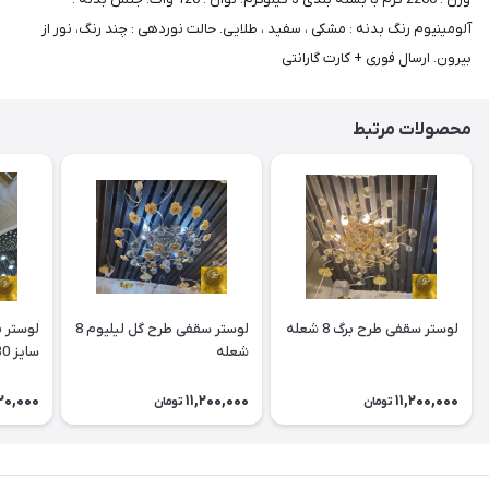
آلومینیوم رنگ بدنه : مشکی ، سفید ، طلایی. حالت نوردهی : چند رنگ، نور از
بیرون. ارسال فوری + کارت گارانتی
محصولات مرتبط
لوستر سقفی طرح برگ 8 شعله
لوستر سقفی طرح گل لیلیوم 8
لوستر 
شعله
سایز 30- 50
20,000
11,200,000
11,200,000
تومان
تومان