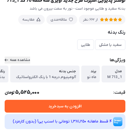
لوستر پذیرایی اسپرت طرح جدید آویزی سه حلقه 70 کد 1_713
بدنه سفید و طلایی موجود است - نور به سمت بیرون می باشد
علاقه‌مندی
مقایسه
از 662 نظر
رنگ بدنه
سفید یا مشکی
طلایی
ویژگی‌ها
مشاهده همه
مدل
برند
جنس بدنه
رنگ
M 713_1
ماه نو
آلومینیوم درجه 1 با رنگ الکترواستاتیک
5,525,000
قیمت:
تومان
افزودن به سبدخرید
4 قسط ماهانه 1,381,250 تومانی با اسنپ ‌پی! (بدون کارمزد)