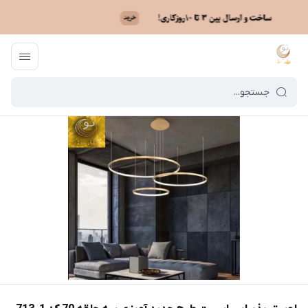
ماه نو
/
فهرست محصولات
/
لوستر پذیرایی اسپرت طرح جدید آویزی سه حلقه 70 کد 1_713