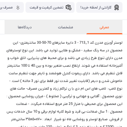
گارانتی از لحظه خرید!
تضمین کیفیت و قیمت
مصرف برق
معرفی
مشخصات
دیدگاه‌ها
لوستر آویزی مدرن کد 1_713 - 3 دایره سایزهای 70-50-30 سانتیمتری- این
محصول در سه رنگ سفید - مشکی و طلایی تولید می باشد. این نوع لوسترهای
مدرن دارای تنوع طرح زیادی می باشد و برای محیط های پذیرایی، اتاق خواب و
آشپزخانه استفاده می شوند. ارتفاع نصب متغیر بوده و بین 40 تا 100 سانتیمتر
قابل تنظیم می باشد. دارای ریموت کنترل هوشمند و تایمر جهت تنظیم ساعت
خاموش شدن و دیمر (قابلیت تغییر شدت نور فقط برای نور 3 حالته ) است. -
نوع لامپ : لامپ های اس ام دی با ن تراکم زیاد و کمترین مصرف- حالت های
نوری محصول : آفتابی و مهتابی و ترکیبی ( مخلوط ) - میزان روشنایی محصول :
این محصول برای محیطی با متراژ 25 متر مربع استفاده میگردد. - ضمانت
محصول : 1 سال ضمانت بی قید و شرط کلیه لوازم برقی و 10 سال خدمات پس
از فروش. صنایع لوستر و روشنایی ماه نو شیراز ابعاد : ۳۵x۵۰x۷۰ سانتی‌متر
وزن : 2200 گرم با بسته بندی 3 کیلوگرم. توان : 120 وات. جنس بدنه :