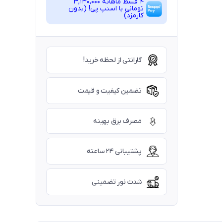
4 قسط ماهانه 3,130,000
تومانی با اسنپ ‌پی! (بدون
کارمزد)
گارانتی از لحظه خرید!
تضمین کیفیت و قیمت
مصرف برق بهینه
پشتیبانی ۲۴ ساعته
شدت نور تضمینی