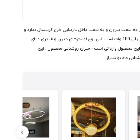
 است که دو بخش نورانی به سمت بیرون و به سمت داخل دارد.این طرح کریستال ندارد و
از فلز و اکرلیک ساخته شده و قیمت آن مناسب تر است. امکان ترکیب از نظر طرح و تعداد و سایز کلی می باشد. این طرح بسیار پر نور بوده و توان آن 100 وات است. این نوع لوسترهای مدرن و فانتزی دارای
ذیرایی، اتاق خواب و راهروها استفاده می شوند. ارتفاع آنها حدود 15 سانتیمتر می باشد. این محصول وارداتی است - میزان روشنایی محصول : این