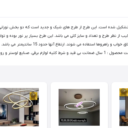
مت لوستر سقفی پذیرایی، خواب کد 8_635- از 5 دایره تشکیل شده است. این طرح از طرح های شیک و جدید
تنوع طرح زیادی می باشند و بخصوص برای محیط های پ