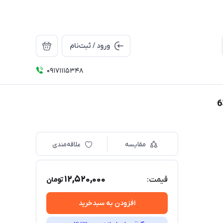
ورود / ثبت‌نام
09171115348
مقایسه
علاقه‌مندی
12,520,000
قیمت:
تومان
افزودن به سبدخرید