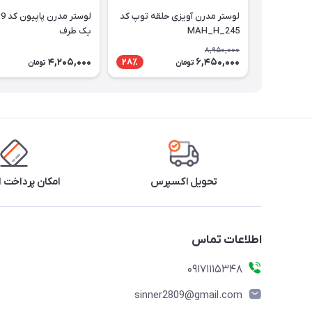
لوستر مدرن آویزی حلقه توپ کد
MAH_H_245
یک طرف
8,950,000
4,205,000
6,450,000
28٪
تومان
تومان
تحویل اکسپرس
امکان پرداخت 
اطلاعات تماس
09171115348
sinner2809@gmail.com