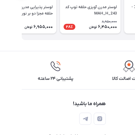
لوستر مدرن 3 حلقه کد 2-734 -
لوستر مدرن آویزی حلقه توپ کد
لوستر پذیرایی مدرن آویزی سه
MAH_H_243
حلقه مجزا دو بر نور 70 کد 2_713
8,950,000
6,955,000
6,450,000
28٪
تومان
تومان
اصالت کالا
پشتیبانی ۲۴ ساعته
همراه ما باشید!