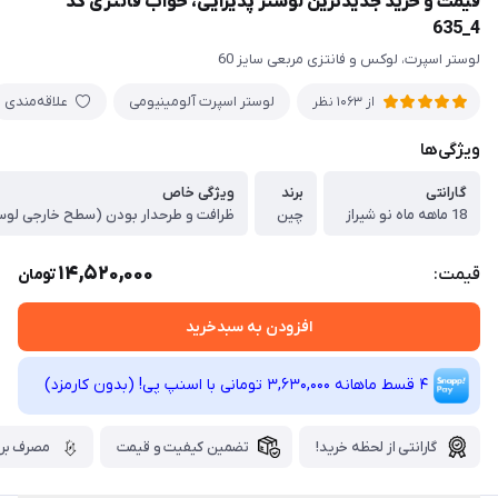
قیمت و خرید جدیدترین لوستر پذیرایی، خواب فانتزی کد
4_635
لوستر اسپرت، لوکس و فانتزی مربعی سایز 60
لوستر اسپرت آلومینیومی
علاقه‌مندی
از 1063 نظر
ویژگی‌ها
گارانتی
برند
ویژگی خاص
18 ماهه ماه نو شیراز
چین
14,520,000
قیمت:
تومان
افزودن به سبدخرید
4 قسط ماهانه 3,630,000 تومانی با اسنپ ‌پی! (بدون کارمزد)
گارانتی از لحظه خرید!
تضمین کیفیت و قیمت
مصرف برق