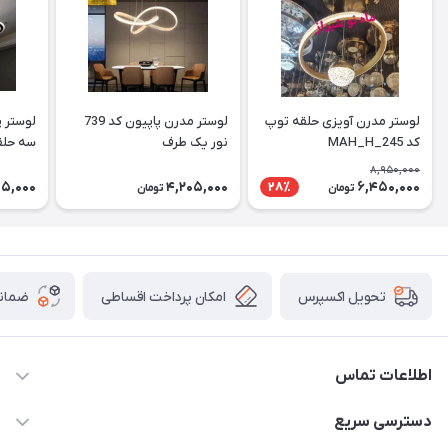
لوستر مدرن آویزی حلقه توپ
لوستر مدرن پاپیون کد 739
لوستر پ
کد MAH_H_245
نور یک طرف
سه حلقه
2_712 سایز 50
8,950,000
5,000
4,205,000
6,450,000
28٪
تومان
تومان
امکان پرداخت اقساطی
ضمانت
تحویل اکسپرس
اطلاعات تماس
09171115348
دسترسی سریع