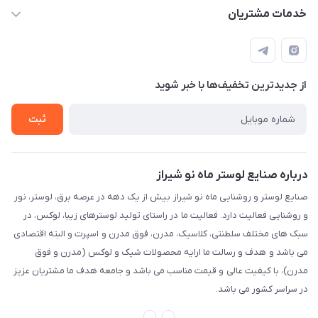
sinner2809@gmail.com
مجله فروشگاه
خدمات مشتریان
شیراز، خیابان قاآنی شمالی، مجتمع تخصصی برق و روشنایی زمرد،
لیست محصولات
قوانین و مقررات
طبقه همکف واحد 131
درباره ما
حریم خصوصی
تماس با ما
از جدید‌ترین تخفیف‌ها با‌ خبر شوید
راهنما
ثبت
درباره صنایع لوستر ماه نو شیراز
صنایع لوستر و روشنایی ماه نو شیراز بیش از یک دهه در عرصه برق، لوستر، نور
و روشنایی فعالیت دارد. فعالیت ما در راستای تولید لوسترهای زیبا، لوکس، در
سبک های مختلف سلطنتی، کلاسیک، مدرن، فوق مدرن و اسپرت و البته اقتصادی
می باشد و هدف و رسالت ما ارایه محصولات شیک و لوکس (مدرن و فوق
مدرن)، با کیفیت عالی و قیمت مناسب می باشد و جامعه هدف ما مشتریان عزیز
در سراسر کشور می باشد.