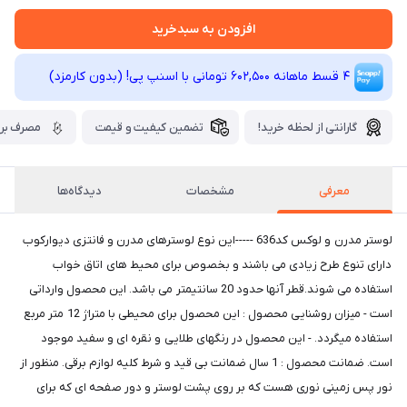
افزودن به سبدخرید
4 قسط ماهانه 602,500 تومانی با اسنپ ‌پی! (بدون کارمزد)
گارانتی از لحظه خرید!
تضمین کیفیت و قیمت
مصرف برق
معرفی
مشخصات
دیدگاه‌ها
لوستر مدرن و لوکس کد636 -----این نوع لوسترهای مدرن و فانتزی دیوارکوب
دارای تنوع طرح زیادی می باشند و بخصوص برای محیط های اتاق خواب
استفاده می شوند.قطر آنها حدود 20 سانتیمتر می باشد. این محصول وارداتی
است - میزان روشنایی محصول : این محصول برای محیطی با متراژ 12 متر مربع
استفاده میگردد. - این محصول در رنگهای طلایی و نقره ای و سفید موجود
است. ضمانت محصول : 1 سال ضمانت بی قید و شرط کلیه لوازم برقی. منظور از
نور پس زمینی نوری هست که بر روی پشت لوستر و دور صفحه ای که برای