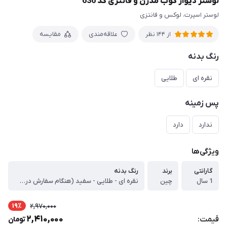
لوستر دیوار کوب مدرن و فانتزی کد 636
لوستر اسپرت، لوکس و فانتزی
علاقه‌مندی
مقایسه
از 144 نظر
رنگ بدنه
نقره ای
طلایی
پس زمینه
ندارد
دارد
ویژگی‌ها
گارانتی
برند
رنگ بدنه
1 سال
چین
نقره ای - طلایی - سفید (هنگام سفارش در توضیحات رنگ دلخواه را بنویسید)
19٪
2,970,000
2,410,000
قیمت:
تومان