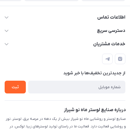
اطلاعات تماس
09171115348
دسترسی سریع
sinner2809@gmail.com
مجله فروشگاه
خدمات مشتریان
شیراز، خیابان قاآنی شمالی، مجتمع تخصصی برق و روشنایی زمرد،
لیست محصولات
قوانین و مقررات
طبقه همکف واحد 131
درباره ما
حریم خصوصی
تماس با ما
از جدید‌ترین تخفیف‌ها با‌ خبر شوید
راهنما
ثبت
درباره صنایع لوستر ماه نو شیراز
صنایع لوستر و روشنایی ماه نو شیراز بیش از یک دهه در عرصه برق، لوستر، نور
و روشنایی فعالیت دارد. فعالیت ما در راستای تولید لوسترهای زیبا، لوکس، در