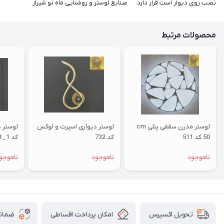
نصب روی دیوار است قرار دارد. صنایع لوستر و روشنایی ماه نو شیراز
محصولات مرتبط
لوستر مدرن سقفی پنلی cm
لوستر دیواری اسپرت و لوکس
لوستر 
50 کد 511
کد 732
کد 1_731
ناموجود
ناموجود
ناموجو
امکان پرداخت اقساطی
ضمانت
تحویل اکسپرس