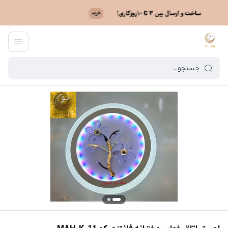
ماه نو
/
فهرست محصولات
/
لوستر اتاق خواب دخترانه فانتزی کد MAH_K_11