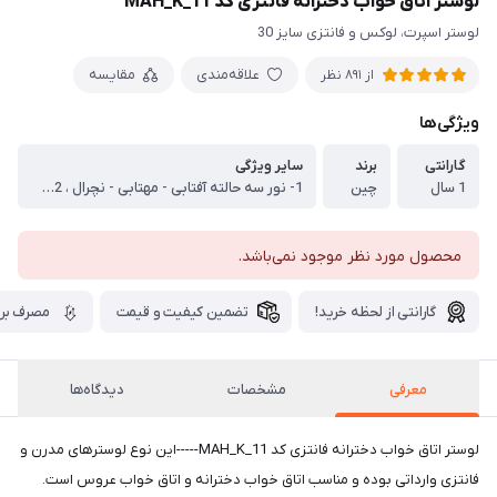
لوستر اتاق خواب دخترانه فانتزی کد MAH_K_11
لوستر اسپرت، لوکس و فانتزی سایز 30
علاقه‌مندی
مقایسه
از 891 نظر
ویژگی‌ها
گارانتی
برند
سایر ویژگی
1 سال
چین
1- نور سه حالته آفتابی - مهتابی - نچرال ، 2- نور پس زمینه زرد و بنفش
محصول مورد نظر موجود نمی‌باشد.
گارانتی از لحظه خرید!
تضمین کیفیت و قیمت
مصرف برق
معرفی
مشخصات
دیدگاه‌ها
لوستر اتاق خواب دخترانه فانتزی کد MAH_K_11-----این نوع لوسترهای مدرن و
فانتزی وارداتی بوده و مناسب اتاق خواب دخترانه و اتاق خواب عروس است.