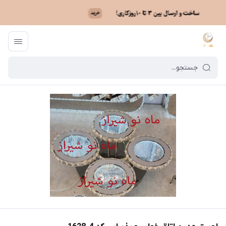
ماه نو
/
فهرست محصولات
/
لوستر مدرن اتاق خواب و پذیرایی کد 4_1628