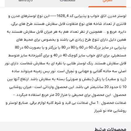
معرفی
مشخصات
دیدگاه‌ها
لوستر مدرن اتاق خواب و پذیرایی کد 4_1628------این نوع لوسترهای مدرن و
فانتزی از تعداد شاخه های نوع متفاوت قابل سفارش هستند طرح های برگی،
دایره، مربع و ... همچنین از نظر تعداد هم به هر میزان قابل سفارش هستند به
همین دلیل دارای تنوع طرح زیادی می باشند و بخصوص برای محیط های
پذیرایی در سایز بزرگ 60 در 60 یا 80 در 80 یا بزرگتر و یا بصورت 60 در 80
مستطیلی، برای اتاق خواب سایز کوچک 40 در 40 و برای آشپزخانه سایز متوسط
قابل سفارش هستند. رنگ لوستر طلایی یا نقره ای به سفارش شماست. دارای نور
اصلی سه حالته آفتابی و مهتابی و نچرال است. نور پس زمینه میتواند ساده
(زرد و سفید) یا رنگی (بنفش و صورتی) بسته به سفارش باشد. ارتفاع آنها بین
10 تا حدود 20 سانتیمتر می باشد. این محصول وارداتی است - میزان روشنایی
محصول : این محصول برای محیطی با متراژ 20 متر مربع استفاده میگردد. -
ضمانت محصول : 1 سال ضمانت بی قید و شرط کلیه لوازم برقی. صنایع لوستر و
روشنایی ماه نو شیراز
محصولات مرتبط