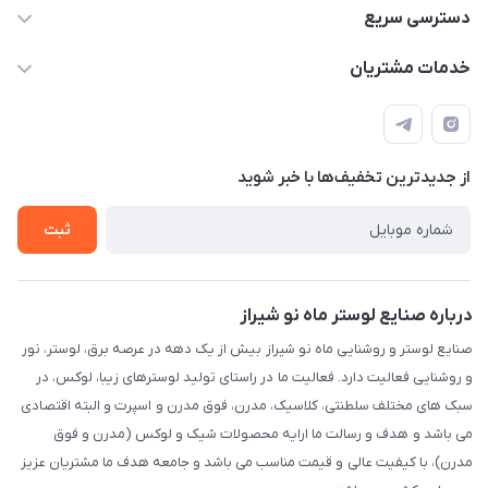
09171115348
دسترسی سریع
sinner2809@gmail.com
مجله فروشگاه
خدمات مشتریان
شیراز، خیابان قاآنی شمالی، مجتمع تخصصی برق و روشنایی زمرد،
لیست محصولات
قوانین و مقررات
طبقه همکف واحد 131
درباره ما
حریم خصوصی
تماس با ما
از جدید‌ترین تخفیف‌ها با‌ خبر شوید
راهنما
ثبت
درباره صنایع لوستر ماه نو شیراز
صنایع لوستر و روشنایی ماه نو شیراز بیش از یک دهه در عرصه برق، لوستر، نور
و روشنایی فعالیت دارد. فعالیت ما در راستای تولید لوسترهای زیبا، لوکس، در
سبک های مختلف سلطنتی، کلاسیک، مدرن، فوق مدرن و اسپرت و البته اقتصادی
می باشد و هدف و رسالت ما ارایه محصولات شیک و لوکس (مدرن و فوق
مدرن)، با کیفیت عالی و قیمت مناسب می باشد و جامعه هدف ما مشتریان عزیز