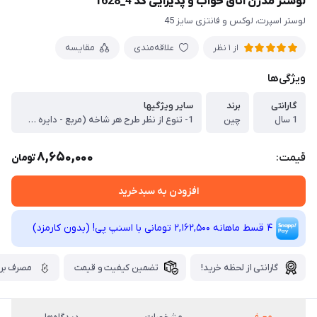
لوستر مدرن اتاق خواب و پذیرایی کد 4_1628
لوستر اسپرت، لوکس و فانتزی سایز 45
علاقه‌مندی
مقایسه
از 1 نظر
ویژگی‌ها
گارانتی
برند
سایر ویژگیها
1 سال
چین
1- تنوع از نظر طرح هر شاخه (مربع - دایره - برگ ...) و امکان ترکیب آنها ، 2- امکان انتخاب تعداد شاخه با توجه به ابعاد محیط (کوچک-متوسط- بزرگ) ، 3- امکان تعیین شکل کلی لوستر با توجه به طرح و تعداد (مربعی- مستطیلی-دایره- مثلث و..) ، 4- نور سه حالته آفتابی - مهتابی - نچرال ، 5- انتخاب نور پس زمینه ساده (سفید - زرد) یا رنگی (بنفش و صورتی)
8,650,000
قیمت:
تومان
افزودن به سبدخرید
4 قسط ماهانه 2,162,500 تومانی با اسنپ ‌پی! (بدون کارمزد)
گارانتی از لحظه خرید!
تضمین کیفیت و قیمت
مصرف برق