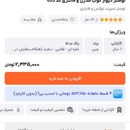
لوستر دیوار کوب مدرن و فانتزی کد 633
لوستر اسپرت، لوکس و فانتزی
علاقه‌مندی
مقایسه
از 113 نظر
ویژگی‌ها
گارانتی
برند
رنگ بدنه
1 سال
چین
نقره ای - طلایی - سفید (هنگام سفارش در توضیحات رنگ دلخواه را بنویسید)
2,335,000
قیمت:
تومان
افزودن به سبدخرید
4 قسط ماهانه 583,750 تومانی با اسنپ ‌پی! (بدون کارمزد)
گارانتی از لحظه خرید!
تضمین کیفیت و قیمت
مصرف برق