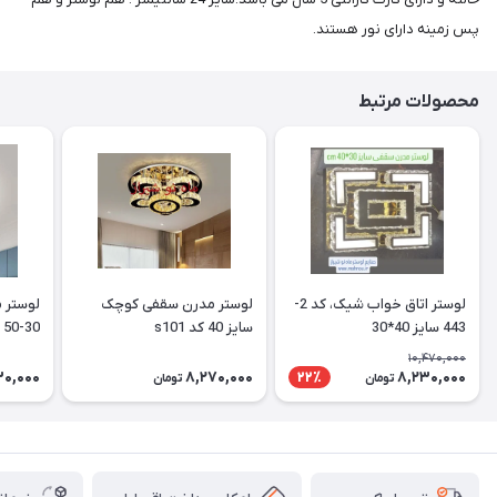
پس زمینه دارای نور هستند.
محصولات مرتبط
لوستر اتاق خواب شیک، کد 2-
لوستر مدرن سقفی کوچک
443 سایز 40*30
سایز 40 کد s101
30-50
10,470,000
30,000
8,270,000
8,230,000
22٪
تومان
تومان