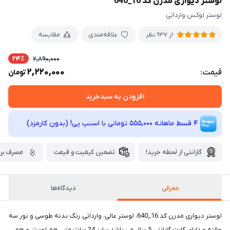
لوستر دیواری مدرن کد 16_640
لوستر لوکس وارداتی
علاقه‌مندی
مقایسه
از 937 نظر
24٪
2,890,000
2,220,000
قیمت:
تومان
افزودن به سبدخرید
4 قسط ماهانه 555,000 تومانی با اسنپ ‌پی! (بدون کارمزد)
گارانتی از لحظه خرید!
تضمین کیفیت و قیمت
مصرف برق
معرفی
دیدگاه‌ها
لوستر دیواری مدرن کد 16_640، لوستر عالی، وارداتی رنگ بدنه طوسی و نور سه
حالته و دارای کارت گارانتی 5 سال می باشد.سایز 24 سانتیمتر . هم لوستر و هم