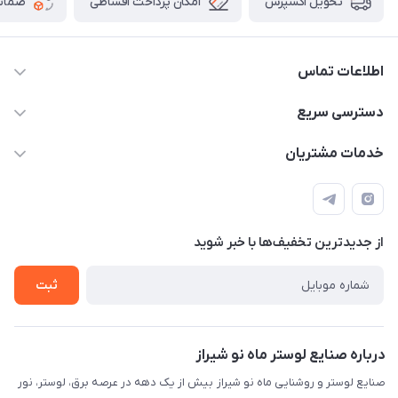
امکان پرداخت اقساطی
ضمانت
تحویل اکسپرس
اطلاعات تماس
09171115348
دسترسی سریع
sinner2809@gmail.com
مجله فروشگاه
خدمات مشتریان
شیراز، خیابان قاآنی شمالی، مجتمع تخصصی برق و روشنایی زمرد،
لیست محصولات
قوانین و مقررات
طبقه همکف واحد 131
درباره ما
حریم خصوصی
تماس با ما
از جدید‌ترین تخفیف‌ها با‌ خبر شوید
راهنما
ثبت
درباره صنایع لوستر ماه نو شیراز
صنایع لوستر و روشنایی ماه نو شیراز بیش از یک دهه در عرصه برق، لوستر، نور