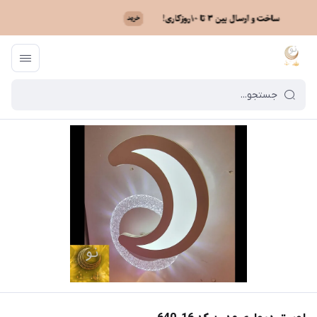
ماه نو
/
فهرست محصولات
/
لوستر دیواری مدرن کد 16_640