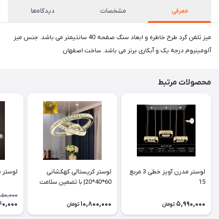
معرفی
مشخصات
دیدگاه‌ها
میز تلفن گرد طرح خاطره و ابعاد سنگ صفحه 40 سانتیمتر می باشد. جنس میز
آلومینیوم درجه یک و آبکاری برنز می باشد. ساخت اصفهان
محصولات مرتبط
لوستر مدرن آویز خطی 3 مربع
لوستر کریستالی کهکشانی
لوستر مدرن
15
60*40*20| با تضمین سلامت
تحویل کالا
850,000
40,000
10,800,000
5,990,000
تومان
تومان