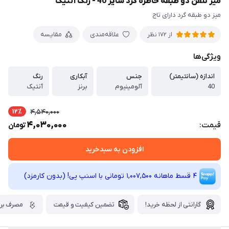
میز تلفن دو طبقه خاطره گرد سایز 40 - رنگ آنتیک
میز دو طبقه گرد دارای تاج
علاقه‌مندی
مقایسه
از 172 نظر
ویژگی‌ها
اندازه (سانتیمتر)
جنس
آبکاری
رنگ
40
آلومینیوم
برنز
آنتیک
12٪
4,540,000
4,030,000
قیمت:
تومان
افزودن به سبدخرید
4 قسط ماهانه 1,007,500 تومانی با اسنپ ‌پی! (بدون کارمزد)
گارانتی از لحظه خرید!
تضمین کیفیت و قیمت
مصرف برق