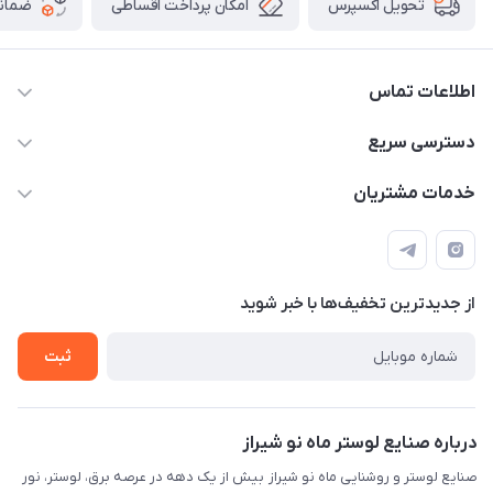
امکان پرداخت اقساطی
ضمانت
تحویل اکسپرس
اطلاعات تماس
09171115348
دسترسی سریع
sinner2809@gmail.com
مجله فروشگاه
خدمات مشتریان
شیراز، خیابان قاآنی شمالی، مجتمع تخصصی برق و روشنایی زمرد،
لیست محصولات
قوانین و مقررات
طبقه همکف واحد 131
درباره ما
حریم خصوصی
تماس با ما
از جدید‌ترین تخفیف‌ها با‌ خبر شوید
راهنما
ثبت
درباره صنایع لوستر ماه نو شیراز
صنایع لوستر و روشنایی ماه نو شیراز بیش از یک دهه در عرصه برق، لوستر، نور