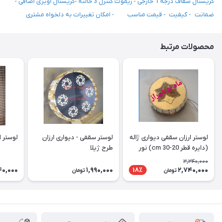
کریستال شفاف درجه 1 خارجی - ریموت کنترل 3 حالته -کریستال آویزی اضافی -
ضمانت - کیفیت - قیمت مناسب - امکان تغییرات به دلخواه مشتری
محصولات مرتبط
لوستر ارزان سقفی دیواری ژاله
لوستر سقفی - دیواری ارزان
لوستر ارز
(دایره قطر 20-30 cm) نور
طرح ژیلا
دوبل
3,340,000
40,000
1,990,000
2,740,000
18٪
تومان
تومان