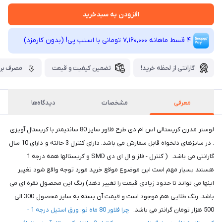
افزودن به سبدخرید
4 قسط ماهانه 7,160,000 تومانی با اسنپ ‌پی! (بدون کارمزد)
گارانتی از لحظه خرید!
تضمین کیفیت و قیمت
مصرف برق
معرفی
مشخصات
دیدگاه‌ها
لوستر مدرن کریستالی اس ام دی طرح فلاور سایز 80 سانتیمتر با کریستال آویزی
. در سایزهای دلخواه قابل سفارش می باشد. دارای کنترل 3 حالته و دارای 10 سال
گارانتی می باشد. ( کنترل - فلز و ال ای دی SMD و کریستالها همه درجه 1
هستند بسیار مهم است این موضوع موقع خرید مورد توجه واقع شود تغییر
اینها می تواند تا حدود زیادی قیمت را تغییر دهد) رنگ این محصول نقره ای می
باشد. رنگ طلایی هم موجود است و قیمت آن بسته به سایز محصول 300 الی
500 هزار تومان گرانتر می باشد.
چرا فلاور 80 ماه نو: ورق استیل درجه 1 -