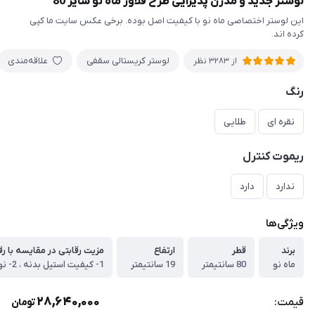
لوستر جدید و مدرن پذیرایی طرح فلاور ماه نو سایز 80
این لوستر اختصاصی ماه نو با کیفیت اصل بوده. برخی عکس سایت ما کپی
کرده اند.
لوستر کریستالی سقفی
علاقه‌مندی
از 3283 نظر
رنگ
نقره ای
طلایی
ریموت کنترل
ندارد
دارد
ویژگی‌ها
برند
قطر
ارتفاع
مزیت رقابتی در مقایسه با رقب
ماه نو
80 سانتیمتر
19 سانتیمتر
28,640,000
قیمت:
تومان