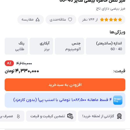
میز تلفن خاطره بیضی سایز 40 -60
میز بیضی دارای تاج
علاقه‌مندی
مقایسه
از 744 نظر
ویژگی‌ها
اندازه (سانتیمتر)
جنس
آبکاری
رنگ
40 - 60
آلومینیوم
برنز
طلایی
8٪
4,670,000
4,330,000
قیمت:
تومان
افزودن به سبدخرید
4 قسط ماهانه 1,082,500 تومانی با اسنپ ‌پی! (بدون کارمزد)
گارانتی از لحظه خرید!
تضمین کیفیت و قیمت
مصرف برق