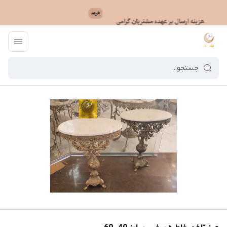
ماه نو
/
فهرست محصولات
/
میز تلفن خاطره بیضی سایز 40 -60