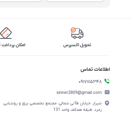
تحویل اکسپرس
امکان پرداخت 
اطلاعات تماس
09171115348
sinner2809@gmail.com
شیراز، خیابان قاآنی شمالی، مجتمع تخصصی برق و روشنایی
زمرد، طبقه همکف واحد 131