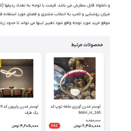
و دلخواه قابل سفارش می باشد. قیمت با توجه به تعداد ردیفها (ل
موقع خرید مورد توجه واقع شود تغییر اینها می تواند تا حدود زی
محصولات مرتبط
لوستر مدرن آویزی حلقه توپ کد
MAH_H_245
یک طرف
8,950,000
4,205,000
6,450,000
28٪
تومان
تومان