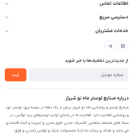
اطلاعات تماس
09171115348
دسترسی سریع
sinner2809@gmail.com
مجله فروشگاه
خدمات مشتریان
شیراز، خیابان قاآنی شمالی، مجتمع تخصصی برق و روشنایی زمرد،
لیست محصولات
قوانین و مقررات
طبقه همکف واحد 131
درباره ما
حریم خصوصی
تماس با ما
از جدید‌ترین تخفیف‌ها با‌ خبر شوید
راهنما
ثبت
درباره صنایع لوستر ماه نو شیراز
صنایع لوستر و روشنایی ماه نو شیراز بیش از یک دهه در عرصه برق، لوستر، نور
و روشنایی فعالیت دارد. فعالیت ما در راستای تولید لوسترهای زیبا، لوکس، در
سبک های مختلف سلطنتی، کلاسیک، مدرن، فوق مدرن و اسپرت و البته اقتصادی
می باشد و هدف و رسالت ما ارایه محصولات شیک و لوکس (مدرن و فوق