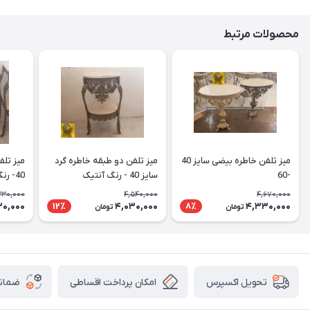
محصولات مرتبط
میز تلفن خاطره بیضی سایز 40
میز تلفن دو طبقه خاطره گرد
میز تلف
-60
سایز 40 - رنگ آنتیک
40- رنگ سفید طلایی
330,000
4,540,000
4,670,000
30,000
4,030,000
4,330,000
12٪
8٪
تومان
تومان
امکان پرداخت اقساطی
ضمانت
تحویل اکسپرس