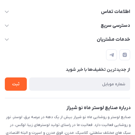
اطلاعات تماس
09171115348
دسترسی سریع
sinner2809@gmail.com
مجله فروشگاه
خدمات مشتریان
شیراز، خیابان قاآنی شمالی، مجتمع تخصصی برق و روشنایی زمرد،
لیست محصولات
قوانین و مقررات
طبقه همکف واحد 131
درباره ما
حریم خصوصی
تماس با ما
از جدید‌ترین تخفیف‌ها با‌ خبر شوید
راهنما
ثبت
درباره صنایع لوستر ماه نو شیراز
صنایع لوستر و روشنایی ماه نو شیراز بیش از یک دهه در عرصه برق، لوستر، نور
و روشنایی فعالیت دارد. فعالیت ما در راستای تولید لوسترهای زیبا، لوکس، در
سبک های مختلف سلطنتی، کلاسیک، مدرن، فوق مدرن و اسپرت و البته اقتصادی