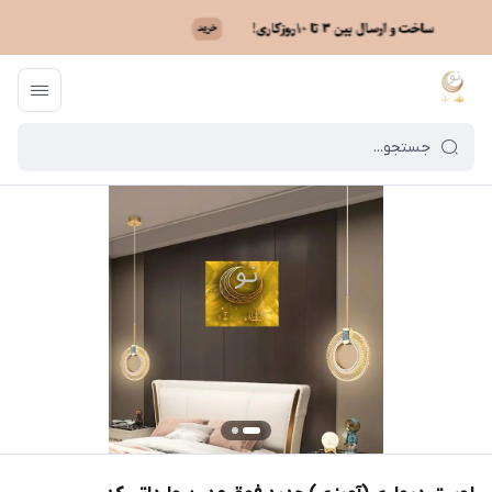
ماه نو
/
فهرست محصولات
/
لوستر دیواری (آویزی) جدید فوق مدرن وارداتی کد AH_F_100_10