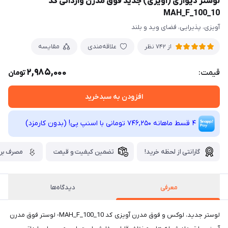
لوستر دیواری (آویزی) جدید فوق مدرن وارداتی کد
MAH_F_100_10
آویزی، پذیرایی، فضای وید و بلند
علاقه‌مندی
مقایسه
از 742 نظر
2,985,000
قیمت:
تومان
افزودن به سبدخرید
4 قسط ماهانه 746,250 تومانی با اسنپ ‌پی! (بدون کارمزد)
گارانتی از لحظه خرید!
تضمین کیفیت و قیمت
مصرف برق
معرفی
دیدگاه‌ها
لوستر جدید، لوکس و فوق مدرن آویزی کد MAH_F_100_10- لوستر فوق مدرن