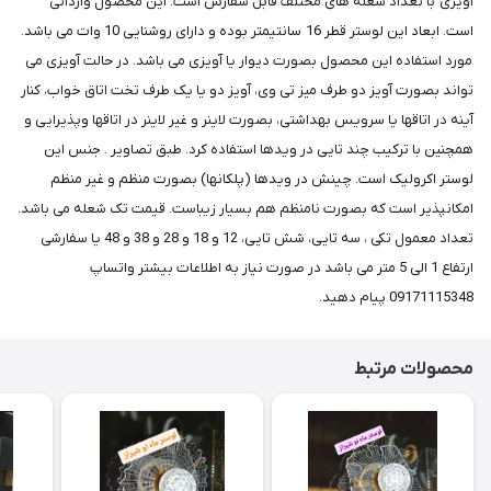
آویزی با تعداد شعله های مختلف قابل سفارش است. این محصول وارداتی
است. ابعاد این لوستر قطر 16 سانتیمتر بوده و دارای روشنایی 10 وات می باشد.
مورد استفاده این محصول بصورت دیوار یا آویزی می باشد. در حالت آویزی می
تواند بصورت آویز دو طرف میز تی وی، آویز دو یا یک طرف تخت اتاق خواب، کنار
آینه در اتاقها یا سرویس بهداشتی، بصورت لاینر و غیر لاینر در اتاقها وپذیرایی و
همچنین با ترکیب چند تایی در ویدها استفاده کرد. طبق تصاویر . جنس این
لوستر اکرولیک است. چینش در ویدها (پلکانها) بصورت منظم و غیر منظم
امکانپذیر است که بصورت نامنظم هم بسیار زیباست. قیمت تک شعله می باشد.
تعداد معمول تکی ، سه تایی، شش تایی، 12 و 18 و 28 و 38 و 48 یا سفارشی
ارتفاع 1 الی 5 متر می باشد در صورت نیاز به اطلاعات بیشتر واتساپ
09171115348 پیام دهید.
محصولات مرتبط