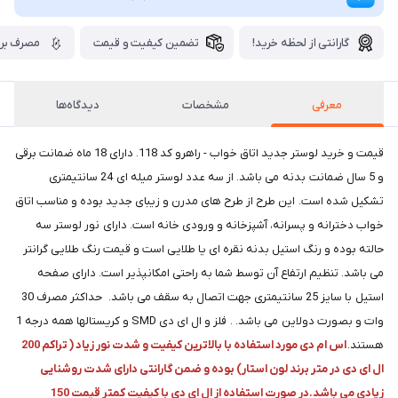
گارانتی از لحظه خرید!
تضمین کیفیت و قیمت
مصرف برق
معرفی
مشخصات
دیدگاه‌ها
قیمت و خرید لوستر جدید اتاق خواب - راهرو کد 118. دارای 18 ماه ضمانت برقی
و 5 سال ضمانت بدنه می باشد. از سه عدد لوستر میله ای 24 سانتیمتری
تشکیل شده است. این طرح از طرح های مدرن و زیبای جدید بوده و مناسب اتاق
خواب دخترانه و پسرانه، آشپزخانه و ورودی خانه است. دارای نور لوستر سه
حالته بوده و رنگ استیل بدنه نقره ای یا طلایی است و قیمت رنگ طلایی گرانتر
می باشد. تنظیم ارتفاع آن توسط شما به راحتی امکانپذیر است. دارای صفحه
استیل با سایز 25 سانتیمتری جهت اتصال به سقف می باشد. حداکثر مصرف 30
وات و بصورت دولاین می باشد. . فلز و ال ای دی SMD و کریستالها همه درجه 1
هستند.
اس ام دی مورد استفاده با بالاترین کیفیت و شدت نور زیاد ( تراکم 200
ال ای دی در متر برند لون استار) بوده و ضمن گارانتی دارای شدت روشنایی
زیادی می باشد.در صورت استفاده از ال ای دی با کیفیت کمتر قیمت 150