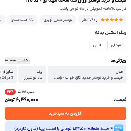
قیمت و خرید لوستر ارزان سه شاخه میله ای - کد 118
گارانتی 36ماهه تعویض در ماه نو می باشد.
لوستر مدرن آویزی
علاقه‌مندی
از 1740 نظر
رنگ استیل بدنه
نقره ای
طلایی
ویژگی‌ها
مشاهده همه
مدل
برند
سایز (cm)
قیمت و خرید لوستر جدید اتاق خواب - راهرو کد 118
ماه نو شیراز
3 در 24 سانتیمتری
22٪
5,740,000
4,490,000
قیمت:
تومان
افزودن به سبدخرید
4 قسط ماهانه 1,122,500 تومانی با اسنپ ‌پی! (بدون کارمزد)