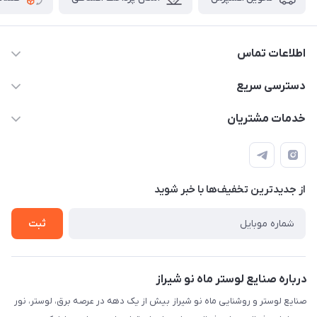
اطلاعات تماس
09171115348
دسترسی سریع
sinner2809@gmail.com
مجله فروشگاه
خدمات مشتریان
شیراز، خیابان قاآنی شمالی، مجتمع تخصصی برق و روشنایی زمرد،
لیست محصولات
قوانین و مقررات
طبقه همکف واحد 131
درباره ما
حریم خصوصی
تماس با ما
از جدید‌ترین تخفیف‌ها با‌ خبر شوید
راهنما
ثبت
درباره صنایع لوستر ماه نو شیراز
صنایع لوستر و روشنایی ماه نو شیراز بیش از یک دهه در عرصه برق، لوستر، نور