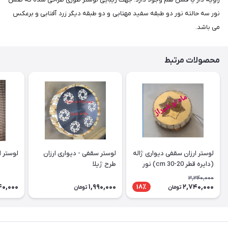
نور سه حالته نور دو طبقه سفید مهتابی و دو طبقه دیگر زرد آفتابی و برعکس
می باشد.
محصولات مرتبط
لوستر ارزان سقفی دیواری ژاله
لوستر سقفی - دیواری ارزان
لوستر ارز
(دایره قطر 20-30 cm) نور
طرح ژیلا
دوبل
3,340,000
40,000
1,990,000
2,740,000
18٪
تومان
تومان