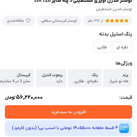
لوستر مدرن آویزی مستطیلی 5 پله سایز cm 120
لوستر مدرن مستطیلی
لوستر کریستالی سقفی
علاقه‌مندی
از 371 نظر
رنگ استیل بدنه
نقره ای
طلایی
ویژگی‌ها
برند
رنگ
ریموت کنترل
کریستال
ماه نو شیراز
نقره‌ای ، طلایی
دارد
56,220,000
قیمت:
تومان
افزودن به سبدخرید
4 قسط ماهانه 14,055,000 تومانی با اسنپ ‌پی! (بدون کارمزد)