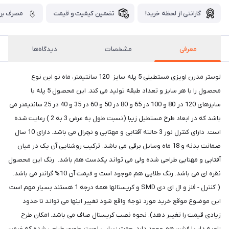
گارانتی از لحظه خرید!
تضمین کیفیت و قیمت
مصرف برق
معرفی
مشخصات
دیدگاه‌ها
لوستر مدرن اویزی مستطیلی 5 پله سایز 120 سانتیمتر، ماه نو این نوع
محصول را با هر سایز و تعداد طبقه تولید می کند. این محصول 5 پله با
سایزهای 120 در 80 و 100 در 65 و 80 در 50 و 60 در 35 و 40 در 25 سانتیمتر می
باشد که در ابعاد طرح مستطیل زیبا (نسبت طول به عرض 3 به 2 ) رعایت شده
است. دارای کنترل نور 3 حالته آفتابی و مهتابی و نچرال می باشد. دارای 10 سال
ضمانت بدنه و 18 ماه وسایل برقی می باشد. ترکیب روشنایی آن یک در میان
آفتابی و مهتابی طراحی شده ولی می تواند یکدست هم باشد. رنگ این محصول
نقره ای می باشد. رنگ طلایی هم موجود است و قیمت آن 10% گرانتر می باشد.
( کنترل - فلز و ال ای دی SMD و کریستالها همه درجه 1 هستند بسیار مهم است
این موضوع موقع خرید مورد توجه واقع شود تغییر اینها می تواند تا حدود
زیادی قیمت را تغییر دهد). نحوه نصب کریستال صاف می باشد. امکان طرح
زاویه دار یا فشن هم وجود دارد. جهت زیبایی لوستر طوری طراحی شده که ضمن