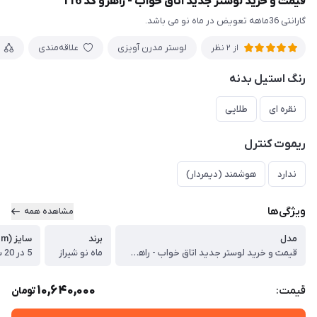
قیمت و خرید لوستر جدید اتاق خواب - راهرو کد 116
گارانتی 36ماهه تعویض در ماه نو می باشد.
لوستر مدرن آویزی
علاقه‌مندی
از 2 نظر
رنگ استیل بدنه
نقره ای
طلایی
ریموت کنترل
ندارد
هوشمند (دیمردار)
ویژگی‌ها
مشاهده همه
مدل
برند
سایز (cm)
قیمت و خرید لوستر جدید اتاق خواب - راهرو کد 116
ماه نو شیراز
5 در 20 سانتیمتری
10,640,000
قیمت:
تومان