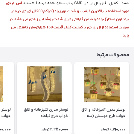
باشد. . کنترل - فلز و ال ای دی SMD و کریستالها همه درجه 1 هستند.
اس ام دی
مورد استفاده با بالاترین کیفیت و شدت نور زیاد ( تراکم 200 ال ای دی در متر
برند لون استار) بوده و ضمن گارانتی دارای شدت روشنایی زیادی می باشد.در
صورت استفاده از ال ای دی با کیفیت کمتر قیمت 150 هزارتومان کاهش می
یابد.
محصولات مرتبط
لوستر مدرن آشپزخانه و اتاق
لوستر مدرن آشپزخانه و اتاق
لوستر م
خواب طرح مهستان (سه
خواب طرح نیلماه
خواب ط
شعله)
00,000
2,250,000
9,190,000
تومان
تومان