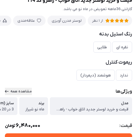
قیمت و خرید لوستر جدید اتاق خواب - راهرو کد 114
گارانتی 36ماهه تعویض در ماه نو می باشد.
لوستر مدرن آویزی
علاقه‌مندی
م
از 1 نظر
رنگ استیل بدنه
نقره ای
طلایی
ریموت کنترل
ندارد
هوشمند (دیمردار)
ویژگی‌ها
مشاهده همه
مدل
برند
سایز (cm)
قیمت و خرید لوستر جدید اتاق خواب - راهرو کد 114
ماه نو شیراز
3 در 20 سانتیمتری
6,480,000
قیمت:
تومان