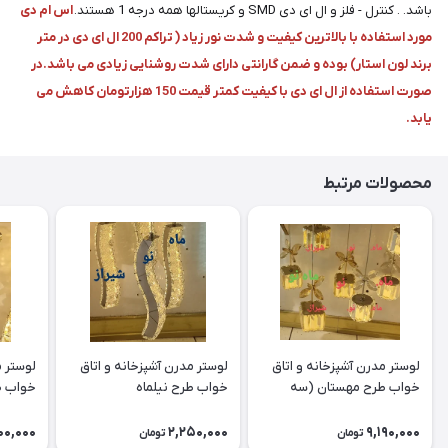
باشد. . کنترل - فلز و ال ای دی SMD و کریستالها همه درجه 1 هستند.
اس ام دی
مورد استفاده با بالاترین کیفیت و شدت نور زیاد ( تراکم 200 ال ای دی در متر
برند لون استار) بوده و ضمن گارانتی دارای شدت روشنایی زیادی می باشد.در
صورت استفاده از ال ای دی با کیفیت کمتر قیمت 150 هزارتومان کاهش می
یابد.
محصولات مرتبط
لوستر مدرن آشپزخانه و اتاق
لوستر مدرن آشپزخانه و اتاق
لوستر م
خواب طرح مهستان (سه
خواب طرح نیلماه
خواب ط
شعله)
00,000
2,250,000
9,190,000
تومان
تومان