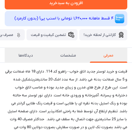
افزودن به سبدخرید
4 قسط ماهانه 1,620,000 تومانی با اسنپ ‌پی! (بدون کارمزد)
گارانتی از لحظه خرید!
تضمین کیفیت و قیمت
مصرف برق
معرفی
مشخصات
دیدگاه‌ها
قیمت و خرید لوستر جدید اتاق خواب - راهرو کد 114. دارای 18 ماه ضمانت برقی
و 5 سال ضمانت بدنه می باشد. از سه عدد اشک 20 سانتیمتریتشکیل شده
است. این طرح از طرح های مدرن و زیبای جدید بوده و مناسب اتاق خواب
دخترانه و پسرانه، آشپزخانه و ورودی خانه است. دارای نور لوستر سه حالته
بوده و رنگ استیل بدنه نقره ای یا طلایی است و قیمت رنگ طلایی گرانتر می
باشد. تنظیم ارتفاع آن توسط شما به راحتی امکانپذیر است. دارای صفحه استیل
با سایز 25 سانتیمتری جهت اتصال به سقف می باشد. حداکثر مصرف 40 وات
می باشد بصورت تک لاین و در صورت سفارش بصورت دولاین 80 وات می