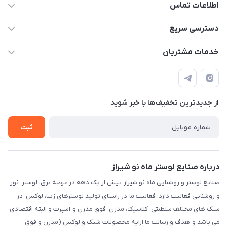
اطلاعات تماس
09171115348
دسترسی سریع
sinner2809@gmail.com
مجله فروشگاه
خدمات مشتریان
شیراز، خیابان قاآنی شمالی، مجتمع تخصصی برق و روشنایی زمرد،
لیست محصولات
قوانین و مقررات
طبقه همکف واحد 131
درباره ما
حریم خصوصی
تماس با ما
از جدید‌ترین تخفیف‌ها با‌ خبر شوید
راهنما
ثبت
درباره صنایع لوستر ماه نو شیراز
صنایع لوستر و روشنایی ماه نو شیراز بیش از یک دهه در عرصه برق، لوستر، نور
و روشنایی فعالیت دارد. فعالیت ما در راستای تولید لوسترهای زیبا، لوکس، در
سبک های مختلف سلطنتی، کلاسیک، مدرن، فوق مدرن و اسپرت و البته اقتصادی
می باشد و هدف و رسالت ما ارایه محصولات شیک و لوکس (مدرن و فوق