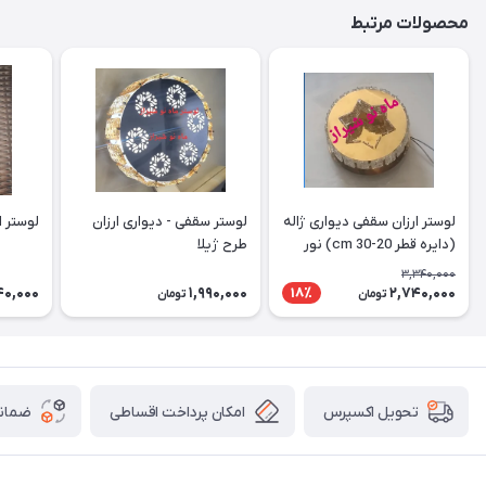
محصولات مرتبط
لوستر ارزان سقفی دیواری ژاله
لوستر سقفی - دیواری ارزان
لوستر ارز
(دایره قطر 20-30 cm) نور
طرح ژیلا
دوبل
3,340,000
40,000
1,990,000
2,740,000
18٪
تومان
تومان
امکان پرداخت اقساطی
ضمانت
تحویل اکسپرس