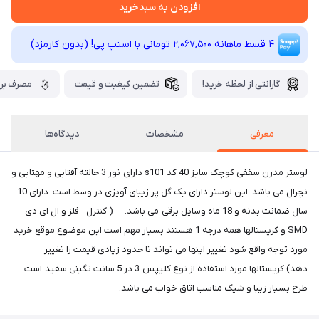
افزودن به سبدخرید
4 قسط ماهانه 2,067,500 تومانی با اسنپ ‌پی! (بدون کارمزد)
گارانتی از لحظه خرید!
تضمین کیفیت و قیمت
مصرف برق
معرفی
مشخصات
دیدگاه‌ها
لوستر مدرن سقفی کوچک سایز 40 کد s101 دارای نور 3 حالته آفتابی و مهتابی و
نچرال می باشد. این لوستر دارای یک گل پر زیبای آویزی در وسط است. دارای 10
سال ضمانت بدنه و 18 ماه وسایل برقی می باشد. ( کنترل - فلز و ال ای دی
SMD و کریستالها همه درجه 1 هستند بسیار مهم است این موضوع موقع خرید
مورد توجه واقع شود تغییر اینها می تواند تا حدود زیادی قیمت را تغییر
دهد).کریستالها مورد استفاده از نوع کلیپس 3 در 5 سانت نگینی سفید است. .
طرح بسیار زیبا و شیک مناسب اتاق خواب می باشد.