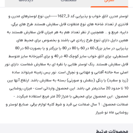
معرفی
مشخصات
دیدگاه‌ها
لوستر مدرن اتاق خواب و پذیرایی کد 3_1627------این نوع لوسترهای مدرن و
فانتزی از تعداد شاخه های نوع متفاوت قابل سفارش هستند طرح های برگی،
دایره، مربع و ... همچنین از نظر تعداد هم به هر میزان قابل سفارش هستند به
همین دلیل دارای تنوع طرح زیادی می باشند و بخصوص برای محیط های
پذیرایی در سایز بزرگ 60 در 60 یا 80 در 80 یا بزرگتر و یا بصورت 60 در 80
مستطیلی، برای اتاق خواب سایز کوچک 40 در 40 و برای آشپزخانه سایز متوسط
قابل سفارش هستند. رنگ لوستر طلایی یا نقره ای به سفارش شماست. دارای نور
اصلی سه حالته آفتابی و مهتابی و نچرال است. نور پس زمینه میتواند ساده
(زرد و سفید) یا رنگی (بنفش و صورتی) بسته به سفارش باشد. ارتفاع آنها بین
10 تا حدود 20 سانتیمتر می باشد. این محصول وارداتی است - میزان روشنایی
محصول : این محصول برای محیطی با متراژ 20 متر مربع استفاده میگردد. -
ضمانت محصول : 1 سال ضمانت بی قید و شرط کلیه لوازم برقی. صنایع لوستر و
روشنایی ماه نو شیراز
محصولات مرتبط