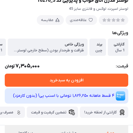
لوستر مدرن اتاق خواب و پذیرایی کد 3_16276
لوستر اسپرت، لوکس و فانتزی سایز 45
علاقه‌مندی
مقایسه
ویژگی‌ها
گارانتی
برند
ویژگی خاص
سا
1 سال
چین
ظرافت و طرحدار بودن (سطح خارجی لوستر هر قطعه، از کریستال ظریف درجه 1 سایز 2*2 سانتیمتر استفاده شده.
7,305,000
قیمت:
تومان
افزودن به سبدخرید
4 قسط ماهانه 1,826,250 تومانی با اسنپ ‌پی! (بدون کارمزد)
گارانتی از لحظه خرید!
تضمین کیفیت و قیمت
مصرف برق