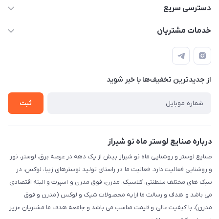
09171115348
دسترسی سریع
sinner2809@gmail.com
مجله فروشگاه
خدمات مشتریان
شیراز، خیابان قاآنی شمالی، مجتمع تخصصی برق و روشنایی زمرد،
لیست محصولات
قوانین و مقررات
طبقه همکف واحد 131
درباره ما
حریم خصوصی
تماس با ما
از جدید‌ترین تخفیف‌ها با‌ خبر شوید
راهنما
ثبت
درباره صنایع لوستر ماه نو شیراز
صنایع لوستر و روشنایی ماه نو شیراز بیش از یک دهه در عرصه برق، لوستر، نور
و روشنایی فعالیت دارد. فعالیت ما در راستای تولید لوسترهای زیبا، لوکس، در
سبک های مختلف سلطنتی، کلاسیک، مدرن، فوق مدرن و اسپرت و البته اقتصادی
می باشد و هدف و رسالت ما ارایه محصولات شیک و لوکس (مدرن و فوق
مدرن)، با کیفیت عالی و قیمت مناسب می باشد و جامعه هدف ما مشتریان عزیز