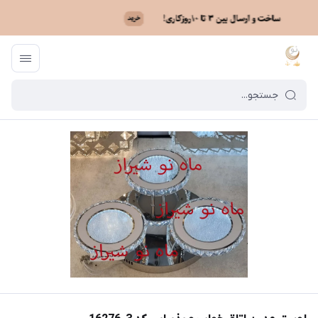
ماه نو
/
فهرست محصولات
/
لوستر مدرن اتاق خواب و پذیرایی کد 3_16276