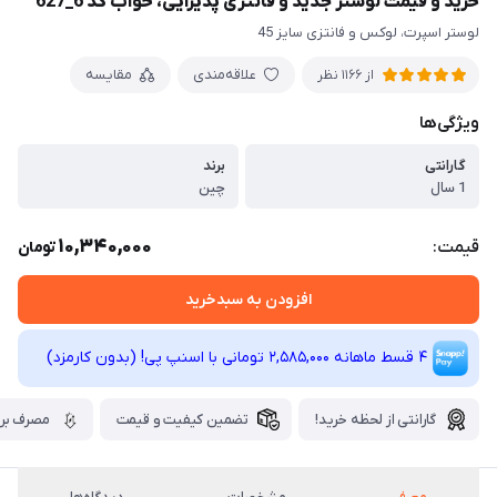
خرید و قیمت لوستر جدید و فانتزی پذیرایی، خواب کد 6_627
لوستر اسپرت، لوکس و فانتزی سایز 45
علاقه‌مندی
مقایسه
از 1166 نظر
ویژگی‌ها
گارانتی
برند
1 سال
چین
10,340,000
قیمت:
تومان
افزودن به سبدخرید
4 قسط ماهانه 2,585,000 تومانی با اسنپ ‌پی! (بدون کارمزد)
گارانتی از لحظه خرید!
تضمین کیفیت و قیمت
مصرف برق