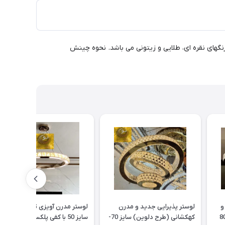
اشد. دارای رنگهای نقره ای، طلایی و زیتونی می باشد. نحوه چینش
و
لوستر پذیرایی جدید و مدرن
لوستر مدرن آویزی تک حلقه گرد
نه (طرح شایان) سایز 80
کهکشانی (طرح دلوین) سایز 70-
سایز 50 با کفی پلکسی