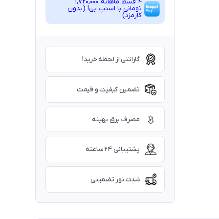
4 قسط ماهانه 1,720,000
تومانی با اسنپ ‌پی! (بدون
کارمزد)
گارانتی از لحظه خرید!
تضمین کیفیت و قیمت
مصرف برق بهینه
پشتیبانی ۲۴ ساعته
شدت نور تضمینی