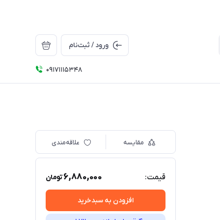
ورود / ثبت‌نام
09171115348
مقایسه
علاقه‌مندی
6,880,000
قیمت:
تومان
افزودن به سبدخرید