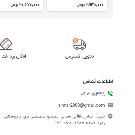
20,670,000
2,930,000
تومان
تومان
تحویل اکسپرس
امکان پرداخت 
اطلاعات تماس
09171115348
sinner2809@gmail.com
شیراز، خیابان قاآنی شمالی، مجتمع تخصصی برق و روشنایی
زمرد، طبقه همکف واحد 131