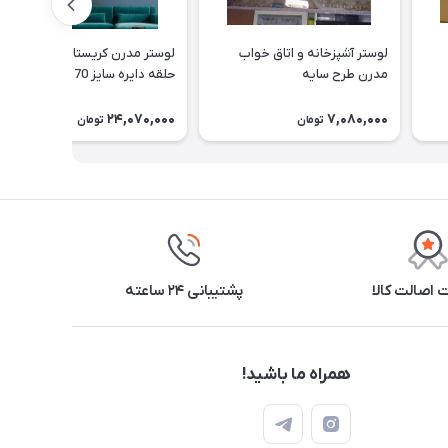
لوستر آشپزخانه و اتاق خواب
لوستر مدرن کریستالی آویز 2
مدرن طرح سایه
حلقه دایره سایز 70 (با کریستال
بلند cm 7)
24,070,000
7,080,000
تومان
تومان
اصالت کالا
پشتیبانی ۲۴ ساعته
همراه ما باشید!