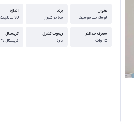
عنوان
برند
اندازه
لوستر نت موسیقی طرح چنگ
ماه نو شیراز
30 سانتیمتر
مصرف حداکثر
ریموت کنترل
کریستال
12 وات
دارد