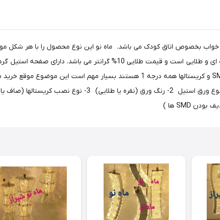
3*3 سانتیمتر شفاف و ظریف می باشد. کنترل - فلز و ال ای دی SMD و کریستالها همه درجه