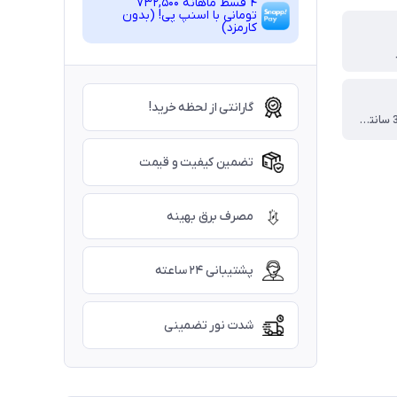
4 قسط ماهانه 732,500
تومانی با اسنپ ‌پی! (بدون
کارمزد)
گارانتی از لحظه خرید!
کریستال 3*3 سانتیمتر
تضمین کیفیت و قیمت
مصرف برق بهینه
پشتیبانی ۲۴ ساعته
شدت نور تضمینی