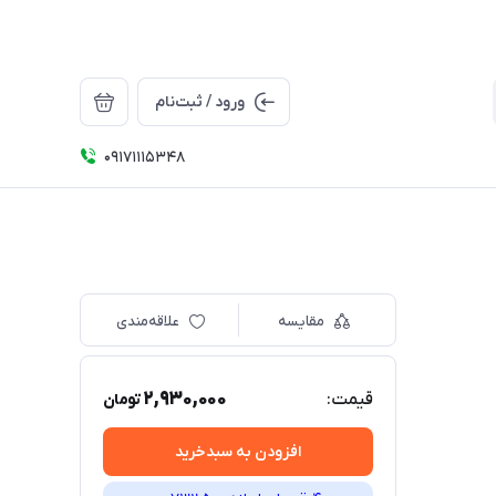
ورود / ثبت‌نام
09171115348
مقایسه
علاقه‌مندی
2,930,000
قیمت:
تومان
افزودن به سبدخرید