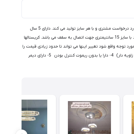
لوستر آویز طرح نت موسیقی چنگ از طرح های شیک مناسب اتاق خواب بخصوص اتاق کودک می باشد. ماه نو این نوع محصول را با هر شکل مورد درخواست مشتری و با هر سایز تولید می کند. دارای 5 سال
ضمانت بدنه و 18 ماه گارانتی smd می باشد. رنگ بندی بدنه نقره ای و طلایی است و قیمت طلایی 10% گرانتر می باشد. دارای صفحه استیل گرد با سایز 15 سانتیمتری جهت اتصال به سقف می باشد. کریستالها
 1 هستند بسیار مهم است این موضوع موقع خرید مورد توجه واقع شود تغییر اینها می تواند تا حدود زیادی قیمت را
تغییر دهد. آیتمهای مهم و تاثیر گذار بر قیمت این نوع لوستر:1- نوع ورق استیل 2- رنگ ورق (نقره یا طلایی) 3- نوع نصب کریستالها (صاف یا زاویه دار) 4- دارا یا بدون ریموت کنترل بودن 5- دارای دیمر