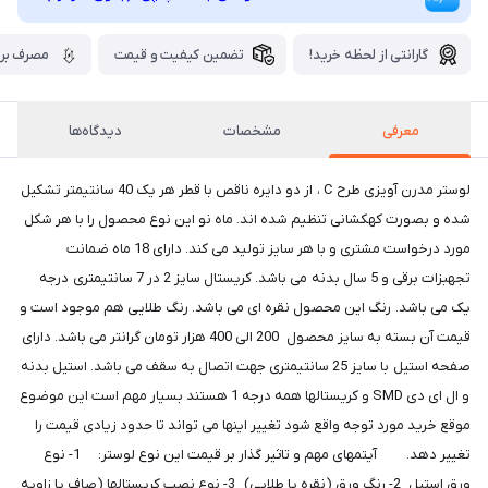
گارانتی از لحظه خرید!
تضمین کیفیت و قیمت
مصرف برق
معرفی
مشخصات
دیدگاه‌ها
لوستر مدرن آویزی طرح C ، از دو دایره ناقص با قطر هر یک 40 سانتیمتر تشکیل
شده و بصورت کهکشانی تنظیم شده اند. ماه نو این نوع محصول را با هر شکل
مورد درخواست مشتری و با هر سایز تولید می کند. دارای 18 ماه ضمانت
تجهبزات برقی و 5 سال بدنه می باشد. کریستال سایز 2 در 7 سانتیمتری درجه
یک می باشد. رنگ این محصول نقره ای می باشد. رنگ طلایی هم موجود است و
قیمت آن بسته به سایز محصول 200 الی 400 هزار تومان گرانتر می باشد. دارای
صفحه استیل با سایز 25 سانتیمتری جهت اتصال به سقف می باشد. استیل بدنه
و ال ای دی SMD و کریستالها همه درجه 1 هستند بسیار مهم است این موضوع
موقع خرید مورد توجه واقع شود تغییر اینها می تواند تا حدود زیادی قیمت را
تغییر دهد. آیتمهای مهم و تاثیر گذار بر قیمت این نوع لوستر: 1- نوع
ورق استیل 2- رنگ ورق (نقره یا طلایی) 3- نوع نصب کریستالها (صاف یا زاویه