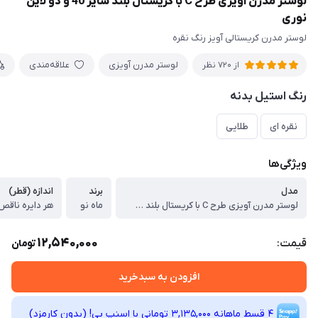
لوستر مدرن آویزی طرح C با کریستال بلند سایز 40 و دو لاین
نوری
لوستر مدرن کریستالی آویز رنگ نقره
لوستر مدرن آویزی
علاقه‌مندی
از 720 نظر
رنگ استیل بدنه
نقره ای
طلایی
ویژگی‌ها
مدل
برند
اندازه (قطر)
لوستر مدرن آویزی طرح C با کریستال بلند سایز 40
ماه نو
هر دایره ناقص دارای 
12,540,000
قیمت:
تومان
افزودن به سبدخرید
4 قسط ماهانه 3,135,000 تومانی با اسنپ ‌پی! (بدون کارمزد)