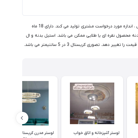
لوستر مدرن آویزی خطی کد 4022 ، 5 شاخه طولی با اندازه طول هر شاخه 50 سانتیمتر تشکیل شده است. ماه نو این نوع محصول را با هر شکل ، اندازه مورد درخواست مشتری تولید می کند. دارای 18 ماه
انتیمتر بوده و کریستال سایز 2 در 7 هم قابل سفارش می باشد. رنگ بدنه محصول نقره ای یا طلایی ممکن می باشد. استیل بدنه و ال
لوستر آشپزخانه و اتاق خواب
لوستر مدرن کریستالی آویز 2