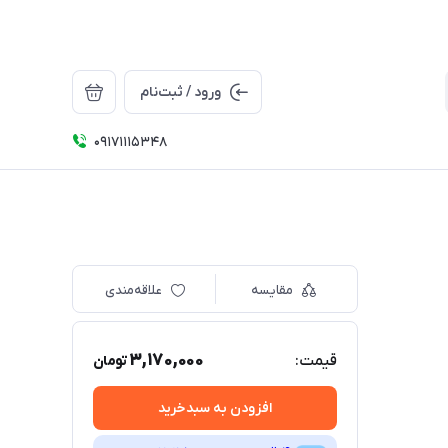
ورود / ثبت‌نام
09171115348
مقایسه
علاقه‌مندی
3,170,000
قیمت:
تومان
افزودن به سبدخرید