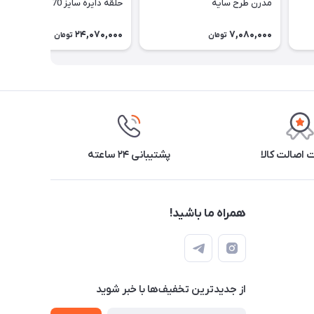
مدرن طرح سایه
حلقه دایره سایز 70 (با کریستال
بلند cm 7)
24,070,000
7,080,000
تومان
تومان
اصالت کالا
پشتیبانی ۲۴ ساعته
همراه ما باشید!
از جدید‌ترین تخفیف‌ها با‌ خبر شوید