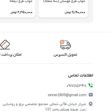
خواب طرح مهستان (سه شعله)
خواب طرح نیلماه
2,250,000
9,190,000
تومان
تومان
تحویل اکسپرس
امکان پرداخت 
اطلاعات تماس
09171115348
sinner2809@gmail.com
شیراز، خیابان قاآنی شمالی، مجتمع تخصصی برق و روشنایی
زمرد، طبقه همکف واحد 131