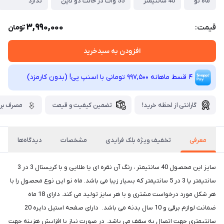
ماه نو
40 سانتیمتر
55 وات در حالت دو لاین
ندارد
3,990,000
قیمت:
تومان
افزودن به سبدخرید
4 قسط ماهانه 997,500 تومانی با اسنپ ‌پی! (بدون کارمزد)
گارانتی از لحظه خرید!
تضمین کیفیت و قیمت
مصرف برق
معرفی
تخفیف ویژه بلک فرایدی
مشخصات
دیدگاه‌ها
سایز این محصول 40 سانتیمتر ، رنگ آن نقره ای یا طلایی و با کریستال 3 در 3
سانتیمتر یا 3 در 5 سانتیمتر که بسیار زیبا می باشد. ماه نو این نوع محصول را با
هر شکل مورد درخواست مشتری و با هر سایز تولید می کند. دارای 18 ماه
ضمانت لوازم برقی و 10 سال بدنه می باشد. دارای صفحه استیل دایره 20
سانتیمتری جهت اتصال به سقف می باشد. در صورت نیاز با افزایش هزینه جهت