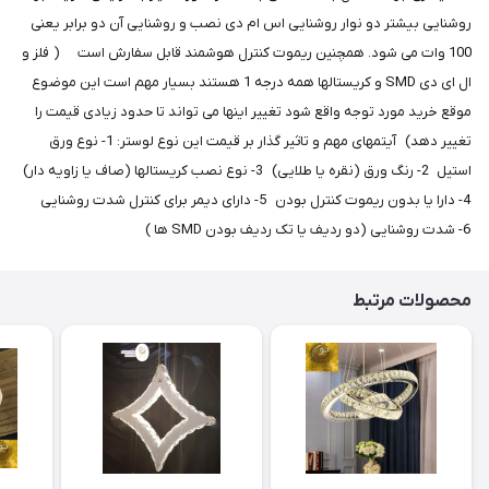
روشنایی بیشتر دو نوار روشنایی اس ام دی نصب و روشنایی آن دو برابر یعنی
100 وات می شود. همچنین ریموت کنترل هوشمند قابل سفارش است ( فلز و
ال ای دی SMD و کریستالها همه درجه 1 هستند بسیار مهم است این موضوع
موقع خرید مورد توجه واقع شود تغییر اینها می تواند تا حدود زیادی قیمت را
تغییر دهد) آیتمهای مهم و تاثیر گذار بر قیمت این نوع لوستر: 1- نوع ورق
استیل 2- رنگ ورق (نقره یا طلایی) 3- نوع نصب کریستالها (صاف یا زاویه دار)
4- دارا یا بدون ریموت کنترل بودن 5- دارای دیمر برای کنترل شدت روشنایی
6- شدت روشنایی (دو ردیف یا تک ردیف بودن SMD ها )
محصولات مرتبط