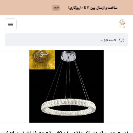
ماه نو
/
فهرست محصولات
/
لوستر مدرن آویزی تک حلقه سایز 40 سانتیمتر (تخفیف ویژه )