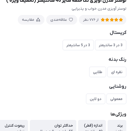
لوستر مدرن آویزی تک حلقه سایز 40 سانتیمتر (تخفیف ویژه )
لوستر آویزی مدرن خواب و پذیرایی
علاقه‌مندی
مقایسه
از 776 نظر
کریستال
3 در 3 سانتیمتر
3 در 5 سانتیمتر
رنگ بدنه
نقره ای
طلایی
روشنایی
معمولی
دو لاین
ویژگی‌ها
برند
اندازه (قطر)
حداکثر توان
ریموت کنترل