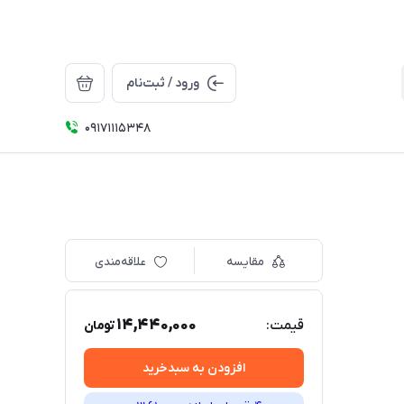
ورود / ثبت‌نام
09171115348
مقایسه
علاقه‌مندی
14,440,000
قیمت:
تومان
افزودن به سبدخرید