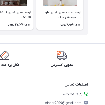
لوستر جدید مدرن آویزی طرح
نت موسیقی چنگ
cm 60-80
20,670,000
2,930,000
تومان
تومان
تحویل اکسپرس
امکان پرداخت 
اطلاعات تماس
09171115348
sinner2809@gmail.com