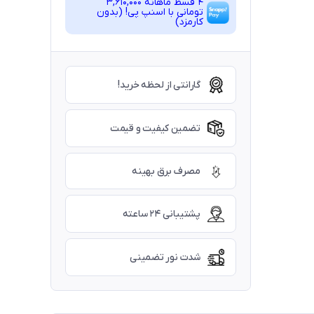
4 قسط ماهانه 3,610,000
تومانی با اسنپ ‌پی! (بدون
کارمزد)
گارانتی از لحظه خرید!
تضمین کیفیت و قیمت
مصرف برق بهینه
پشتیبانی ۲۴ ساعته
شدت نور تضمینی