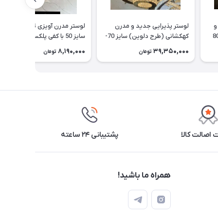
و
لوستر پذیرایی جدید و مدرن
لوستر مدرن آویزی تک حلقه گرد
نه (طرح شایان) سایز 80
کهکشانی (طرح دلوین) سایز 70-
سایز 50 با کفی پلکسی
50-30 cm
8,190,000
39,350,000
تومان
تومان
اصالت کالا
پشتیبانی ۲۴ ساعته
همراه ما باشید!