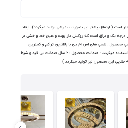
را با هر شکل مورد درخواست مشتری و با هر سایز تولید می کند- ارتفاع محصول : ارتفاع قابل تنظیم از 40 الی 60 سانتی متر است ( ارتفاع بیشتر نیز بصورت سفارشی تولید میگردد)- ابعاد
ستر 20 سانتیمتر است.- جنس محصول : بدنه از استیل درجه یک و براق است که روکش دار بوده و هیچ خط و خشی بر
نده میشود.- کریستال ها نیز از نوع سوپر کریستال و درجه یک در سایز ۵ در ۳ میباشد.- نوع لامپ محصول : لامپ های اس ام دی با بالاترین تراکم و کمترین
مصرف - حالت های نوری محصول : آفتابی و مهتابی و ترکیبی ( یخی ) - میزان روشنایی محصول : این محصول برای محیطی با متراژ ۳۰ متر مربع استفاده میگردد. - ضمانت محصول : ۲ سال ضمانت بی قید و شرط